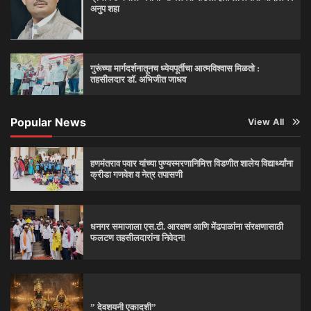
अनुप शहा
गुरूंच्या मार्गदर्शनातूनच ध्येयपूर्तीचा आत्मविश्‍वास मिळतो :
तहसीलदार डॉ. अभिजीत जाधव
Popular News
View All
हणमंतराव पवार यांच्या पुण्यस्मरणानिमित्त विडणीत शालेय विद्यार्थ्यांना
क्रीडा गणवेश व नेत्र तपासणी
धनगर समाजाला एस.टी. आरक्षण आणि मेंढपाळांना संरक्षणासाठी
फलटण तहसीलदारांना निवेदन!
” देवशयनी एकादशी”