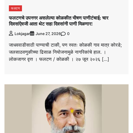
फलटण
फलटणचे उपनगर असलेल्या कोळकीत भीषण पाणीटंचाई; चार
दिवसांऐवजी आता थेट सहा दिवसांनी पाणी मिळणार!
0
Lokjagar
June 27, 2026
जाधववाडीसाठी पाण्याची टाकी, पण स्वतः कोळकी गाव मात्र कोरडे;
जलसाठवणुकीच्या ढिसाळ नियोजनामुळे नागरिकांचे हाल. ।
लोकजागर वृत्त । फलटण / कोळकी । २७ जून २०२६ […]