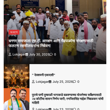
फलटण
धनगर समाजाला एस.टी. आरक्षण आणि मेंढपाळांना संरक्षणासाठी
फलटण तहसीलदारांना निवेदन!
Lokjagar
July 30, 2026
0
” देवशयनी एकादशी”
Lokjagar
July 25, 2026
0
पुराचे पाणी दुष्काळी भागाकडे वळवण्याच्या योजनेच्या सर्वेक्षणासाठी
२४ कोटींचा शासन निर्णय जारी; रणजितसिंह नाईक निंबाळकर यांची
माहिती
Lokjagar
July 23, 2026
0