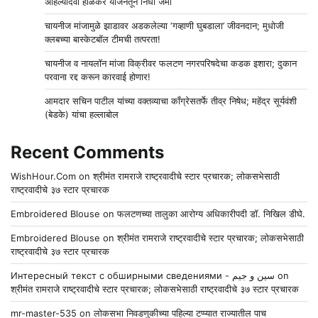
अहिल्यादेवी होळकर योजनेतून निधी जमा
चायनीज मांजामुळे झाडावर अडकलेल्या ‘गव्हाणी घुबडाला’ जीवनदान; मुधोजी
क्लबच्या बास्केटबॉल टीमची तत्परता!
चायनीज व नायलॉन मांजा विक्रीवर फलटण नगरपरिषदेचा कडक इशारा; दुकान
परवाना रद्द करून कारवाई होणार!
आमदार सचिन पाटील यांच्या वक्तव्याचा काँग्रेसतर्फे तीव्र निषेध; महेंद्र सूर्यवंशी
(बेडके) यांचा हल्लाबोल
Recent Comments
WishHour.Com
on
श्रीमंत रामराजे राष्ट्रवादीचे स्टार प्रचारक; लोकसभेसाठी
राष्ट्रवादीचे ३७ स्टार प्रचारक
Embroidered Blouse
on
फलटणच्या तालुका आरोग्य अधिकारीपदी डॉ. निखिल डीघे.
Embroidered Blouse
on
श्रीमंत रामराजे राष्ट्रवादीचे स्टार प्रचारक; लोकसभेसाठी
राष्ट्रवादीचे ३७ स्टार प्रचारक
Интересный текст с обширными сведениями - سين و جيم
on
श्रीमंत रामराजे राष्ट्रवादीचे स्टार प्रचारक; लोकसभेसाठी राष्ट्रवादीचे ३७ स्टार प्रचारक
mr-master-535
on
लोकसभा निवडणुकीच्या पहिल्या टप्प्यात राज्यातील पाच