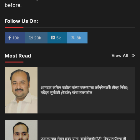
before.
Follow Us On:
10k
20k
5k
8k
Most Read
View All
आमदार सचिन पाटील यांच्या वक्तव्याचा काँग्रेसतर्फे तीव्र निषेध;
महेंद्र सूर्यवंशी (बेडके) यांचा हल्लाबोल
फलटणच्या रोहन बाबर यांना ‘बायोटेक्नॉलॉजी’ विषयात पीएच.डी.