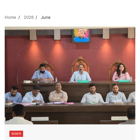
Home
2026
June
फलटण