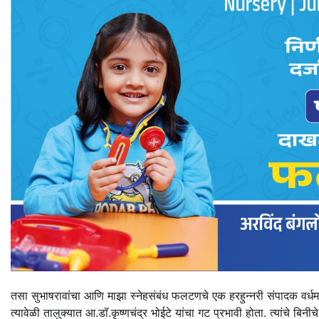
तसा सुभाषरावांचा आणि माझा स्नेहसंबंध फलटणचे एक हरहुन्नरी संपादक वर्धमा
त्यावेळी तालुक्यात आ.डॉ.कृष्णचंद्र भोईटे यांचा गट प्रभावी होता. त्यांचे बि