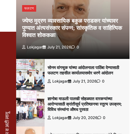
फलटण
ज्येष्ठ मुद्रण व्यावसायिक बकुळ पराडकर यांच्यावर
पुण्यात अंत्यसंस्कार संपन्न; सांस्कृतिक व साहित्यिक
विश्‍वात शोककळा
Lokjagar
July 21, 2026
0
सोनम वांगचुक यांच्या आंदोलनाला पाठिंबा देण्यासाठी
फलटण तहसील कार्यालयासमोर धरणे आंदोलन
Lokjagar
July 21, 2026
0
ज्ञानोबा माऊली पालखी सोहळ्यात वारकऱ्यांच्या
आरोग्यासाठी क्रांतीसुर्य प्रतिष्ठानचा स्तुत्य उपक्रम;
विविध संस्थांना औषध पुरवठा
Lokjagar
July 20, 2026
0