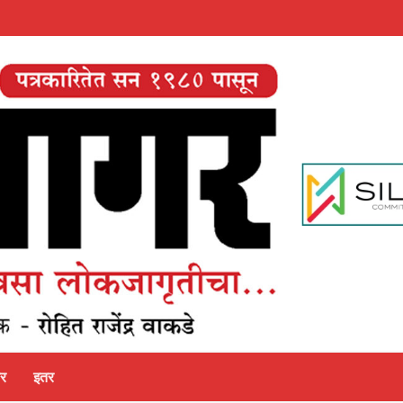
पर
इतर