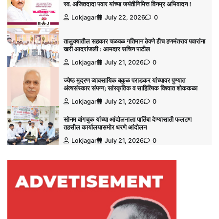
स्व. अजितदादा पवार यांच्या जयंतीनिमित्त विनम्र अभिवादन !
Lokjagar
July 22, 2026
0
तालुक्यातील सहकार चळवळ गतिमान ठेवणे हीच हणमंतराव पवारांना
खरी आदरांजली : आमदार सचिन पाटील
Lokjagar
July 21, 2026
0
ज्येष्ठ मुद्रण व्यावसायिक बकुळ पराडकर यांच्यावर पुण्यात
अंत्यसंस्कार संपन्न; सांस्कृतिक व साहित्यिक विश्‍वात शोककळा
Lokjagar
July 21, 2026
0
सोनम वांगचुक यांच्या आंदोलनाला पाठिंबा देण्यासाठी फलटण
तहसील कार्यालयासमोर धरणे आंदोलन
Lokjagar
July 21, 2026
0