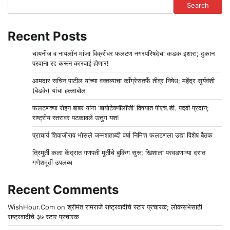
Search
Recent Posts
चायनीज व नायलॉन मांजा विक्रीवर फलटण नगरपरिषदेचा कडक इशारा; दुकान
परवाना रद्द करून कारवाई होणार!
आमदार सचिन पाटील यांच्या वक्तव्याचा काँग्रेसतर्फे तीव्र निषेध; महेंद्र सूर्यवंशी
(बेडके) यांचा हल्लाबोल
फलटणच्या रोहन बाबर यांना ‘बायोटेक्नॉलॉजी’ विषयात पीएच.डी. पदवी प्रदान;
राष्ट्रीय स्तरावर पटकावले उत्तुंग यश!
प्राचार्य शिवाजीराव भोसले जन्मशताब्दी वर्षा निमित्त फलटणला उद्या विशेष बैठक
त्रिमुर्ती कला केंद्रात गणपती मूर्तींचे बुकिंग सुरू; खिशाला परवडणाऱ्या दरात
गणेशमूर्ती उपलब्ध
Recent Comments
WishHour.Com
on
श्रीमंत रामराजे राष्ट्रवादीचे स्टार प्रचारक; लोकसभेसाठी
राष्ट्रवादीचे ३७ स्टार प्रचारक