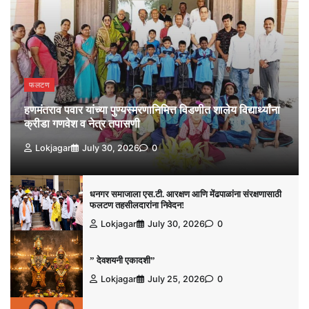
फलटण
हणमंतराव पवार यांच्या पुण्यस्मरणानिमित्त विडणीत शालेय विद्यार्थ्यांना
क्रीडा गणवेश व नेत्र तपासणी
Lokjagar
July 30, 2026
0
धनगर समाजाला एस.टी. आरक्षण आणि मेंढपाळांना संरक्षणासाठी
फलटण तहसीलदारांना निवेदन!
Lokjagar
July 30, 2026
0
” देवशयनी एकादशी”
Lokjagar
July 25, 2026
0