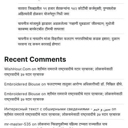
सातारा जिल्ह्यातील १९ हजार शेतकऱ्यांना १४२ कोटींची कर्जमुक्ती; पुण्यश्लोक
अहिल्यादेवी होळकर योजनेतून निधी जमा
चायनीज मांजामुळे झाडावर अडकलेल्या ‘गव्हाणी घुबडाला’ जीवनदान; मुधोजी
क्लबच्या बास्केटबॉल टीमची तत्परता!
चायनीज व नायलॉन मांजा विक्रीवर फलटण नगरपरिषदेचा कडक इशारा; दुकान
परवाना रद्द करून कारवाई होणार!
Recent Comments
WishHour.Com
on
श्रीमंत रामराजे राष्ट्रवादीचे स्टार प्रचारक; लोकसभेसाठी
राष्ट्रवादीचे ३७ स्टार प्रचारक
Embroidered Blouse
on
फलटणच्या तालुका आरोग्य अधिकारीपदी डॉ. निखिल डीघे.
Embroidered Blouse
on
श्रीमंत रामराजे राष्ट्रवादीचे स्टार प्रचारक; लोकसभेसाठी
राष्ट्रवादीचे ३७ स्टार प्रचारक
Интересный текст с обширными сведениями - سين و جيم
on
श्रीमंत रामराजे राष्ट्रवादीचे स्टार प्रचारक; लोकसभेसाठी राष्ट्रवादीचे ३७ स्टार प्रचारक
mr-master-535
on
लोकसभा निवडणुकीच्या पहिल्या टप्प्यात राज्यातील पाच