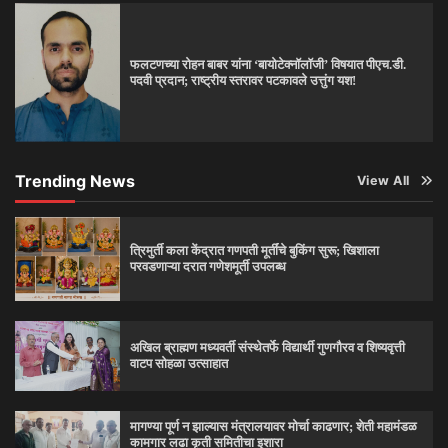
फलटणच्या रोहन बाबर यांना ‘बायोटेक्नॉलॉजी’ विषयात पीएच.डी.
पदवी प्रदान; राष्ट्रीय स्तरावर पटकावले उत्तुंग यश!
Trending News
View All
त्रिमुर्ती कला केंद्रात गणपती मूर्तींचे बुकिंग सुरू; खिशाला
परवडणाऱ्या दरात गणेशमूर्ती उपलब्ध
अखिल ब्राह्मण मध्यवर्ती संस्थेतर्फे विद्यार्थी गुणगौरव व शिष्यवृत्ती
वाटप सोहळा उत्साहात
मागण्या पूर्ण न झाल्यास मंत्रालयावर मोर्चा काढणार; शेती महामंडळ
कामगार लढा कृती समितीचा इशारा