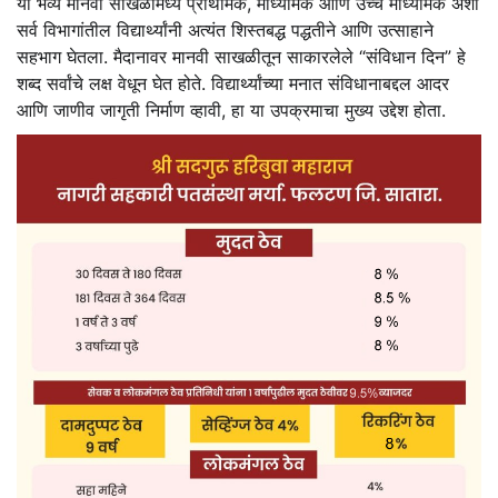
या भव्य मानवी साखळीमध्ये प्राथमिक, माध्यमिक आणि उच्च माध्यमिक अशा
सर्व विभागांतील विद्यार्थ्यांनी अत्यंत शिस्तबद्ध पद्धतीने आणि उत्साहाने
सहभाग घेतला. मैदानावर मानवी साखळीतून साकारलेले “संविधान दिन” हे
शब्द सर्वांचे लक्ष वेधून घेत होते. विद्यार्थ्यांच्या मनात संविधानाबद्दल आदर
आणि जाणीव जागृती निर्माण व्हावी, हा या उपक्रमाचा मुख्य उद्देश होता.