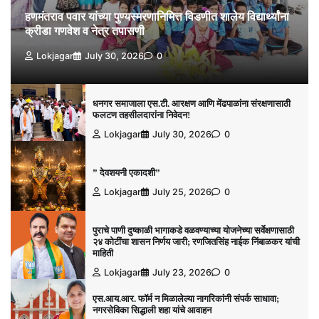
हणमंतराव पवार यांच्या पुण्यस्मरणानिमित्त विडणीत शालेय विद्यार्थ्यांना
क्रीडा गणवेश व नेत्र तपासणी
Lokjagar
July 30, 2026
0
धनगर समाजाला एस.टी. आरक्षण आणि मेंढपाळांना संरक्षणासाठी
फलटण तहसीलदारांना निवेदन!
Lokjagar
July 30, 2026
0
” देवशयनी एकादशी”
Lokjagar
July 25, 2026
0
पुराचे पाणी दुष्काळी भागाकडे वळवण्याच्या योजनेच्या सर्वेक्षणासाठी
२४ कोटींचा शासन निर्णय जारी; रणजितसिंह नाईक निंबाळकर यांची
माहिती
Lokjagar
July 23, 2026
0
एस.आय.आर. फॉर्म न मिळालेल्या नागरिकांनी संपर्क साधावा;
नगरसेविका सिद्धाली शहा यांचे आवाहन