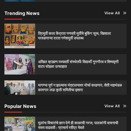
Trending News
View All
त्रिमुर्ती कला केंद्रात गणपती मूर्तींचे बुकिंग सुरू; खिशाला
परवडणाऱ्या दरात गणेशमूर्ती उपलब्ध
अखिल ब्राह्मण मध्यवर्ती संस्थेतर्फे विद्यार्थी गुणगौरव व शिष्यवृत्ती
वाटप सोहळा उत्साहात
मागण्या पूर्ण न झाल्यास मंत्रालयावर मोर्चा काढणार; शेती महामंडळ
कामगार लढा कृती समितीचा इशारा
Popular News
View All
मुलांना विचारांचे ज्ञान देणे ही काळाची गरज; पालकांनी वाचनाची
सवय वाढवावी : प्राचार्य रवींद्र येवले