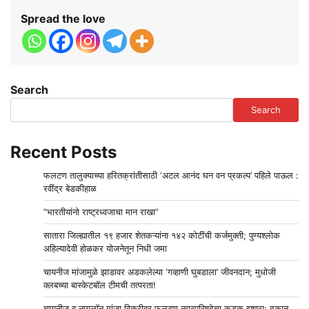
Spread the love
Search
Search
Recent Posts
फलटण तालुक्याच्या हरितक्रांतीसाठी ‘अटल आनंद घन वन प्रकल्प’ पहिले पाऊल :
रवींद्र बेडकीहाळ
“भारतीयांनो राष्ट्रध्वजाचा मान राखा”
सातारा जिल्ह्यातील १९ हजार शेतकऱ्यांना १४२ कोटींची कर्जमुक्ती; पुण्यश्लोक
अहिल्यादेवी होळकर योजनेतून निधी जमा
चायनीज मांजामुळे झाडावर अडकलेल्या ‘गव्हाणी घुबडाला’ जीवनदान; मुधोजी
क्लबच्या बास्केटबॉल टीमची तत्परता!
चायनीज व नायलॉन मांजा विक्रीवर फलटण नगरपरिषदेचा कडक इशारा; दुकान