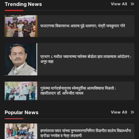
Trending News
View All
फलटणचा विकासरथ असाच पुढे धावणार; मंत्री जयकुमार गोरे
प्रभाग ८ मधील जवानाच्या फ्लेक्स बोर्डला हात लावल्यास आंदोलन :
अनुप शहा
गुरूंच्या मार्गदर्शनातूनच ध्येयपूर्तीचा आत्मविश्‍वास मिळतो :
तहसीलदार डॉ. अभिजीत जाधव
Popular News
View All
हणमंतराव पवार यांच्या पुण्यस्मरणानिमित्त विडणीत शालेय विद्यार्थ्यांना
क्रीडा गणवेश व नेत्र तपासणी