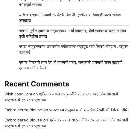
गणेशमूर्ती उपलब्ध
अखिल ब्राह्मण मध्यवर्ती संस्थेतर्फे विद्यार्थी गुणगौरव व शिष्यवृत्ती वाटप सोहळा
उत्साहात
मागण्या पूर्ण न झाल्यास मंत्रालयावर मोर्चा काढणार; शेती महामंडळ कामगार लढा
कृती समितीचा इशारा
मराठा साम्राज्याच्या उभारणीत गंगोबातात्या चंद्रचूड यांचे सिंहाचे योगदान : पांडुरंग
बलकवडे
मुलांना विचारांचे ज्ञान देणे ही काळाची गरज; पालकांनी वाचनाची सवय वाढवावी :
प्राचार्य रवींद्र येवले
Recent Comments
WishHour.Com
on
श्रीमंत रामराजे राष्ट्रवादीचे स्टार प्रचारक; लोकसभेसाठी
राष्ट्रवादीचे ३७ स्टार प्रचारक
Embroidered Blouse
on
फलटणच्या तालुका आरोग्य अधिकारीपदी डॉ. निखिल डीघे.
Embroidered Blouse
on
श्रीमंत रामराजे राष्ट्रवादीचे स्टार प्रचारक; लोकसभेसाठी
राष्ट्रवादीचे ३७ स्टार प्रचारक