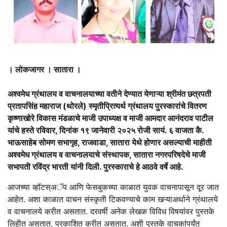
। लोकजागर । सातारा ।
अश्वमेध ग्रंथालय व वाचनालयाच्या वतीने देण्यात येणाऱ्या श्रीमंत छत्रपती
प्रतापसिंह महाराज (थोरले) स्मृतीप्रित्यर्थ ग्रंथालय पुरस्कारांचे वितरण
कृष्णाखोरे विकास मंडळाचे माजी उपाध्यक्ष व माजी आमदार आनंदराव पाटील
यांचे हस्ते रविवार, दिनांक १९ जानेवारी २०२५ रोजी सायं. ६ वाजता कै.
भाऊसाहेब सोमण सभागृह, राजवाडा, सातारा येथे होणार असल्याची माहीती
अश्वमेध ग्रंथालय व वाचनालयाचे संस्थापक, सातारा नगरपरिषदेचे माजी
सभापती रविंद्र भारती यांनी दिली. पुरस्काराचे हे आठवे वर्षे आहे.
आजच्या व्हॉटस्अॅप आणि फेसबुकच्या काळात युवक वाचनापासून दूर जात
आहेत. अशा काळात वाचन संस्कृती टिकवण्याचे काम खऱ्याअर्थाने ग्रंथालये
व वाचनालये करीत असतात. दरवर्षी अनेक लेखक विविध विषयांवर पुस्तके
लिहीत असतात, प्रकाशित करीत असतात. अशी पुस्तके वाचकांपर्यंत