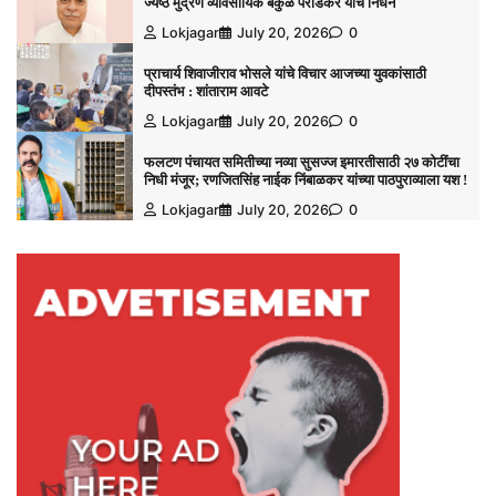
ज्येष्ठ मुद्रण व्यावसायिक बकुळ पराडकर यांचे निधन
Lokjagar
July 20, 2026
0
प्राचार्य शिवाजीराव भोसले यांचे विचार आजच्या युवकांसाठी
दीपस्तंभ : शांताराम आवटे
Lokjagar
July 20, 2026
0
फलटण पंचायत समितीच्या नव्या सुसज्ज इमारतीसाठी २७ कोटींचा
निधी मंजूर; रणजितसिंह नाईक निंबाळकर यांच्या पाठपुराव्याला यश !
Lokjagar
July 20, 2026
0