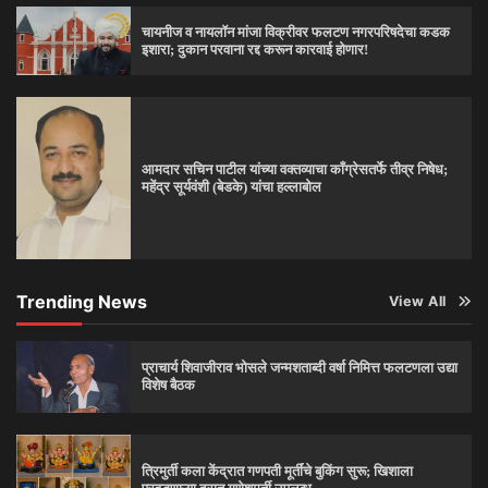
चायनीज व नायलॉन मांजा विक्रीवर फलटण नगरपरिषदेचा कडक
इशारा; दुकान परवाना रद्द करून कारवाई होणार!
आमदार सचिन पाटील यांच्या वक्तव्याचा काँग्रेसतर्फे तीव्र निषेध;
महेंद्र सूर्यवंशी (बेडके) यांचा हल्लाबोल
Trending News
View All
प्राचार्य शिवाजीराव भोसले जन्मशताब्दी वर्षा निमित्त फलटणला उद्या
विशेष बैठक
त्रिमुर्ती कला केंद्रात गणपती मूर्तींचे बुकिंग सुरू; खिशाला