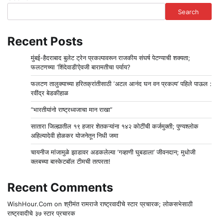
Search
Recent Posts
मुंबई-हैदराबाद बुलेट ट्रेन प्रकल्पावरून राजकीय संघर्ष पेटण्याची शक्यता;
फलटणच्या ‘शिंदेवाडी’ऐवजी बारामतीचा पर्याय?
फलटण तालुक्याच्या हरितक्रांतीसाठी ‘अटल आनंद घन वन प्रकल्प’ पहिले पाऊल :
रवींद्र बेडकीहाळ
“भारतीयांनो राष्ट्रध्वजाचा मान राखा”
सातारा जिल्ह्यातील १९ हजार शेतकऱ्यांना १४२ कोटींची कर्जमुक्ती; पुण्यश्लोक
अहिल्यादेवी होळकर योजनेतून निधी जमा
चायनीज मांजामुळे झाडावर अडकलेल्या ‘गव्हाणी घुबडाला’ जीवनदान; मुधोजी
क्लबच्या बास्केटबॉल टीमची तत्परता!
Recent Comments
WishHour.Com
on
श्रीमंत रामराजे राष्ट्रवादीचे स्टार प्रचारक; लोकसभेसाठी
राष्ट्रवादीचे ३७ स्टार प्रचारक