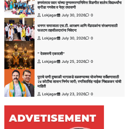
हणमंतराव पवार यांच्या पुण्यस्मरणानिमित्त विडणीत शालेय विद्यार्थ्यांना
क्रीडा गणवेश व नेत्र तपासणी
Lokjagar
July 30, 2026
0
धनगर समाजाला एस.टी. आरक्षण आणि मेंढपाळांना संरक्षणासाठी
फलटण तहसीलदारांना निवेदन!
Lokjagar
July 30, 2026
0
” देवशयनी एकादशी”
Lokjagar
July 25, 2026
0
पुराचे पाणी दुष्काळी भागाकडे वळवण्याच्या योजनेच्या सर्वेक्षणासाठी
२४ कोटींचा शासन निर्णय जारी; रणजितसिंह नाईक निंबाळकर यांची
माहिती
Lokjagar
July 23, 2026
0