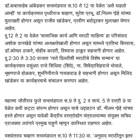
डॉ.बाबासाहेब आंबेडकर सभामंडपात स.10 ते 12 या वेळेत ‘असे घडलो
आम्ही’ या कार्यक्रमात पृथ्वीराज चव्हाण, सुरेश प्रभू, डॉ.निलम गोर्‍हे यांच्या
मुलाखती होणार असून राजीव खांडेकर, प्रवीण बर्दापूरकर मुलाखत घेणार
आहेत.
दु.12 ते 2 या वेळेत ‘सामाजिक कार्य आणि मराठी साहित्य’ हा परिसंवाद
अशोक वानखेडे यांच्या अध्यक्षतेखाली होणार असून यामध्ये प्रतिभा बिस्वास,
डॉ.कोमल ठाकरे, मोहीब कादरी, विश्वास ठाकूर सहभागी होणार आहेत.
दु.2:30 ते 3:30 वाजता ‘नाते दिल्लीशी मराठीचे विशेष सन्मान’ या
कार्यक्रमात वसुंधरा राजे सिंधिया (शिंदे), ना. शिवेंद्रसिंहराजे भोसले,
भूषणराजे होळकर, शुभंगिनीराजे गायकवाड हे सहभागी होणार असून मिलिंद
खांडेकर या कार्यक्रमाचे संचालन करणार आहेत.
महात्मा जोतीराव फुले सभामंडपात स.9 ते दु. 2 व सायं. 5 ते रात्री 9 या
वेळेत कवी कट्टा संपन्न होणार असून याचे उद्घाटन डॉ. नीलम गोर्‍हे यांच्या
हस्ते होणार असून यावेळी केंद्रीय वस्त्रोद्योग मंत्रालयाच्या संयुक्त सचिव
प्राजक्ता लवंगारे प्रमुख पाहुणे म्हणून उपस्थित राहणार आहेत.
यशवंतराव चव्हाण सभामंडपात स.10 ते 11:30 वा. ‘अनुवाद मराठीतून इतर