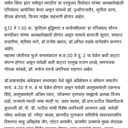
भाषेत किंवा इतर भाषेतून मराठीत’ हा प्रफुल्ल शिलेदार यांच्या अध्यक्षतेखाली
परिसंवाद आयोजित केला असून यामध्ये डॉ. पृथ्वीराजतौर, सुनीता डागा,
दीपक बोरगावे, यिजय नाईक सहभागी होणार आहेत.
दु.12 ते 1:30 वा. ‘कृत्रिम बुद्धिमत्ता व सर्जनशीलता’ हा परिसंवाद सौरभ
करंदीकर यांच्या अध्यक्षतेखाली होणार असून यामध्ये बालाजी सुतार, सम्राट
फडणीस, श्रीमंत माने, डॉ.राजेश खरात, डॉ.अनिल मडके मार्गदर्शन करणार
आहेत.
महात्मा जोतीराव फुले सभामंडपात स.9:30 ते दु. 2 या वेळेत कवी कट्टा
संपन्न होणार असून यावेळी कवी कट्टा प्रमुख राजन लाखे, समन्वयक
गोपाळ कांबळे, डॉ. मनोज वराडे उपस्थित राहणार आहेत.
डॉ.बाबासाहेब आंबेडकर सभामंडप येथे खुले अधिवेशन व संमेलन समारोप
सायं. 4:30 ते रा. 8 या वेळेत होणार असून यावेळी उपमुख्यमंत्री एकनाथ
शिंदे, उपमुख्यमंत्री अजित पवार, ‘लोकमत’ वृत्तपत्र समूहाचे अध्यक्ष विजय
दर्डा, राज्याचे मराठी भाषा मंत्री ना. उदय सामंत, डी.वाय.पाटील विद्यापीठाचे
कुलपती डॉ. पी. डी. पाटील यांची विशेष उपस्थिती लाभणार आहे. यावेळी
ज्येष्ठ अर्थतज्ञ डॉ. नरेंद्र जाधव, ज्ञानपीठ पुरस्कार समितीचे व्यवस्थापकीय
विश्‍वस्त साहू अखिलेश जैन, ग्रेटर काश्मीर, काश्मीर उजमाचे मुख्य संपादक