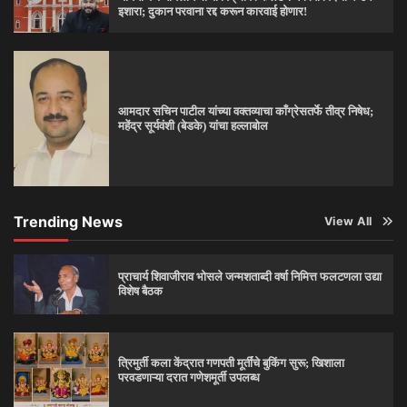
इशारा; दुकान परवाना रद्द करून कारवाई होणार!
आमदार सचिन पाटील यांच्या वक्तव्याचा काँग्रेसतर्फे तीव्र निषेध;
महेंद्र सूर्यवंशी (बेडके) यांचा हल्लाबोल
Trending News
View All
प्राचार्य शिवाजीराव भोसले जन्मशताब्दी वर्षा निमित्त फलटणला उद्या
विशेष बैठक
त्रिमुर्ती कला केंद्रात गणपती मूर्तींचे बुकिंग सुरू; खिशाला
परवडणाऱ्या दरात गणेशमूर्ती उपलब्ध