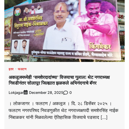
इतर
फलटण
अकलूजमध्येही ‘समशेरदादांच्या’ विजयाचा गुलाल! थेट नगराध्यक्ष
निवडीनंतर सोलापूर जिल्ह्यात झळकले अभिनंदनाचे बॅनर
Lokjagar
0
December 28, 2025
। लोकजागर । फलटण / अकलूज । दि. २८ डिसेंबर २०२५ ।
फलटण नगरपरिषद निवडणुकीत थेट नगराध्यक्षपदी समशेरसिंह नाईक
निंबाळकर यांनी मिळवलेल्या ऐतिहासिक विजयाचे पडसाद […]