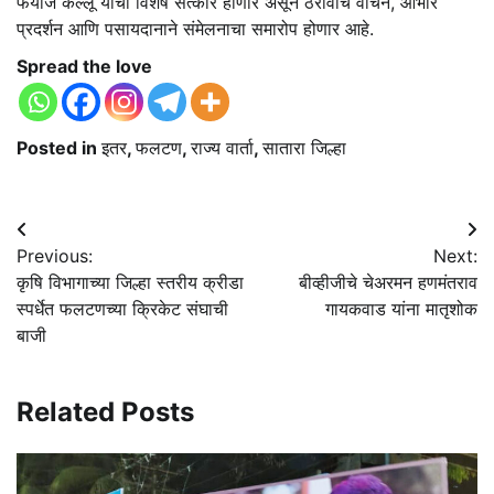
फयाज कल्लू यांचा विशेष सत्कार होणार असून ठरावांचे वाचन, आभार
प्रदर्शन आणि पसायदानाने संमेलनाचा समारोप होणार आहे.
Spread the love
Posted in
इतर
,
फलटण
,
राज्य वार्ता
,
सातारा जिल्हा
Post
Previous:
Next:
navigation
कृषि विभागाच्या जिल्हा स्तरीय क्रीडा
बीव्हीजीचे चेअरमन हणमंतराव
स्पर्धेत फलटणच्या क्रिकेट संघाची
गायकवाड यांना मातृशोक
बाजी
Related Posts