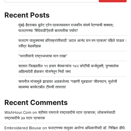
Recent Posts
मुंबई-हैदराबाद बुलेट ट्रेन प्रकल्पावरून राजकीय संघर्ष पेटण्याची शक्यता;
फलटणच्या ‘शिंदेवाडी’ऐवजी बारामतीचा पर्याय?
फलटण तालुक्याच्या हरितक्रांतीसाठी ‘अटल आनंद घन वन प्रकल्प’ पहिले पाऊल :
रवींद्र बेडकीहाळ
“भारतीयांनो राष्ट्रध्वजाचा मान राखा”
सातारा जिल्ह्यातील १९ हजार शेतकऱ्यांना १४२ कोटींची कर्जमुक्ती; पुण्यश्लोक
अहिल्यादेवी होळकर योजनेतून निधी जमा
चायनीज मांजामुळे झाडावर अडकलेल्या ‘गव्हाणी घुबडाला’ जीवनदान; मुधोजी
क्लबच्या बास्केटबॉल टीमची तत्परता!
Recent Comments
WishHour.Com
on
श्रीमंत रामराजे राष्ट्रवादीचे स्टार प्रचारक; लोकसभेसाठी
राष्ट्रवादीचे ३७ स्टार प्रचारक
Embroidered Blouse
on
फलटणच्या तालुका आरोग्य अधिकारीपदी डॉ. निखिल डीघे.