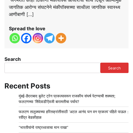
जगभरात काही ठिकाणी मंकीपॉक्स आजाराची साथ दिसून आल्यामुळे
जागतिक आरोग्य संघटनेने मंकीपॉक्सच्या साथीला जागतिक स्वास्थ्य
आणीबाणी […]
Spread the love
Search
Search
Recent Posts
मुंबई-हैदराबाद बुलेट ट्रेन प्रकल्पावरून राजकीय संघर्ष पेटण्याची शक्यता;
फलटणच्या ‘शिंदेवाडी’ऐवजी बारामतीचा पर्याय?
फलटण तालुक्याच्या हरितक्रांतीसाठी ‘अटल आनंद घन वन प्रकल्प’ पहिले पाऊल :
रवींद्र बेडकीहाळ
“भारतीयांनो राष्ट्रध्वजाचा मान राखा”