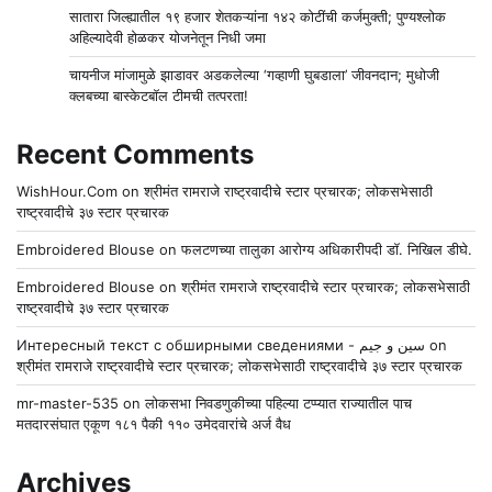
सातारा जिल्ह्यातील १९ हजार शेतकऱ्यांना १४२ कोटींची कर्जमुक्ती; पुण्यश्लोक
अहिल्यादेवी होळकर योजनेतून निधी जमा
चायनीज मांजामुळे झाडावर अडकलेल्या ‘गव्हाणी घुबडाला’ जीवनदान; मुधोजी
क्लबच्या बास्केटबॉल टीमची तत्परता!
Recent Comments
WishHour.Com
on
श्रीमंत रामराजे राष्ट्रवादीचे स्टार प्रचारक; लोकसभेसाठी
राष्ट्रवादीचे ३७ स्टार प्रचारक
Embroidered Blouse
on
फलटणच्या तालुका आरोग्य अधिकारीपदी डॉ. निखिल डीघे.
Embroidered Blouse
on
श्रीमंत रामराजे राष्ट्रवादीचे स्टार प्रचारक; लोकसभेसाठी
राष्ट्रवादीचे ३७ स्टार प्रचारक
Интересный текст с обширными сведениями - سين و جيم
on
श्रीमंत रामराजे राष्ट्रवादीचे स्टार प्रचारक; लोकसभेसाठी राष्ट्रवादीचे ३७ स्टार प्रचारक
mr-master-535
on
लोकसभा निवडणुकीच्या पहिल्या टप्प्यात राज्यातील पाच
मतदारसंघात एकूण १८१ पैकी ११० उमेदवारांचे अर्ज वैध
Archives