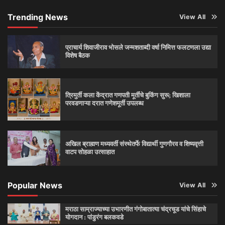
Trending News
View All
प्राचार्य शिवाजीराव भोसले जन्मशताब्दी वर्षा निमित्त फलटणला उद्या
विशेष बैठक
त्रिमुर्ती कला केंद्रात गणपती मूर्तींचे बुकिंग सुरू; खिशाला
परवडणाऱ्या दरात गणेशमूर्ती उपलब्ध
अखिल ब्राह्मण मध्यवर्ती संस्थेतर्फे विद्यार्थी गुणगौरव व शिष्यवृत्ती
वाटप सोहळा उत्साहात
Popular News
View All
मराठा साम्राज्याच्या उभारणीत गंगोबातात्या चंद्रचूड यांचे सिंहाचे
योगदान : पांडुरंग बलकवडे