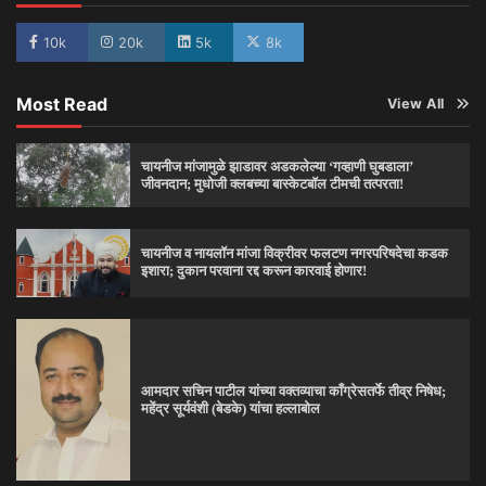
10k
20k
5k
8k
Most Read
View All
चायनीज मांजामुळे झाडावर अडकलेल्या ‘गव्हाणी घुबडाला’
जीवनदान; मुधोजी क्लबच्या बास्केटबॉल टीमची तत्परता!
चायनीज व नायलॉन मांजा विक्रीवर फलटण नगरपरिषदेचा कडक
इशारा; दुकान परवाना रद्द करून कारवाई होणार!
आमदार सचिन पाटील यांच्या वक्तव्याचा काँग्रेसतर्फे तीव्र निषेध;
महेंद्र सूर्यवंशी (बेडके) यांचा हल्लाबोल