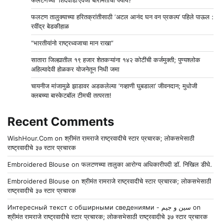
फलटणच्या ‘शिंदेवाडी’ऐवजी बारामतीचा पर्याय?
फलटण तालुक्याच्या हरितक्रांतीसाठी ‘अटल आनंद घन वन प्रकल्प’ पहिले पाऊल :
रवींद्र बेडकीहाळ
“भारतीयांनो राष्ट्रध्वजाचा मान राखा”
सातारा जिल्ह्यातील १९ हजार शेतकऱ्यांना १४२ कोटींची कर्जमुक्ती; पुण्यश्लोक
अहिल्यादेवी होळकर योजनेतून निधी जमा
चायनीज मांजामुळे झाडावर अडकलेल्या ‘गव्हाणी घुबडाला’ जीवनदान; मुधोजी
क्लबच्या बास्केटबॉल टीमची तत्परता!
Recent Comments
WishHour.Com
on
श्रीमंत रामराजे राष्ट्रवादीचे स्टार प्रचारक; लोकसभेसाठी
राष्ट्रवादीचे ३७ स्टार प्रचारक
Embroidered Blouse
on
फलटणच्या तालुका आरोग्य अधिकारीपदी डॉ. निखिल डीघे.
Embroidered Blouse
on
श्रीमंत रामराजे राष्ट्रवादीचे स्टार प्रचारक; लोकसभेसाठी
राष्ट्रवादीचे ३७ स्टार प्रचारक
Интересный текст с обширными сведениями - سين و جيم
on
श्रीमंत रामराजे राष्ट्रवादीचे स्टार प्रचारक; लोकसभेसाठी राष्ट्रवादीचे ३७ स्टार प्रचारक