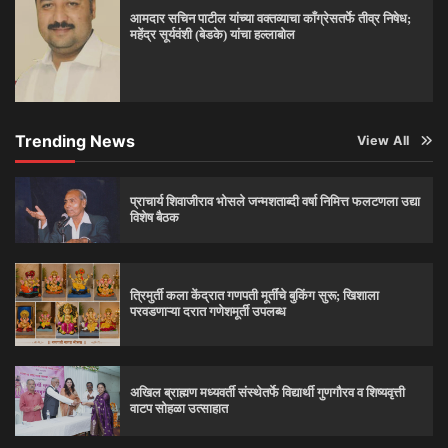
आमदार सचिन पाटील यांच्या वक्तव्याचा काँग्रेसतर्फे तीव्र निषेध;
महेंद्र सूर्यवंशी (बेडके) यांचा हल्लाबोल
Trending News
View All
प्राचार्य शिवाजीराव भोसले जन्मशताब्दी वर्षा निमित्त फलटणला उद्या
विशेष बैठक
त्रिमुर्ती कला केंद्रात गणपती मूर्तींचे बुकिंग सुरू; खिशाला
परवडणाऱ्या दरात गणेशमूर्ती उपलब्ध
अखिल ब्राह्मण मध्यवर्ती संस्थेतर्फे विद्यार्थी गुणगौरव व शिष्यवृत्ती
वाटप सोहळा उत्साहात