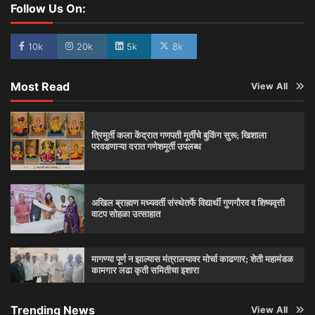
Follow Us On:
10k
20k
5k
8k
Most Read
View All
त्रिमुर्ती कला केंद्रात गणपती मूर्तींचे बुकिंग सुरू; खिशाला
परवडणाऱ्या दरात गणेशमूर्ती उपलब्ध
अखिल ब्राह्मण मध्यवर्ती संस्थेतर्फे विद्यार्थी गुणगौरव व शिष्यवृत्ती
वाटप सोहळा उत्साहात
मागण्या पूर्ण न झाल्यास मंत्रालयावर मोर्चा काढणार; शेती महामंडळ
कामगार लढा कृती समितीचा इशारा
Trending News
View All