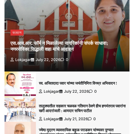
फलटण
एस.आय.आर. फॉर्म न मिळालेल्या नागरिकांनी संपर्क साधावा;
नगरसेविका सिद्धाली शहा यांचे आवाहन
Lokjagar
July 22, 2026
0
स्व. अजितदादा पवार यांच्या जयंतीनिमित्त विनम्र अभिवादन !
Lokjagar
July 22, 2026
0
तालुक्यातील सहकार चळवळ गतिमान ठेवणे हीच हणमंतराव पवारांना
खरी आदरांजली : आमदार सचिन पाटील
Lokjagar
July 21, 2026
0
ज्येष्ठ मुद्रण व्यावसायिक बकुळ पराडकर यांच्यावर पुण्यात