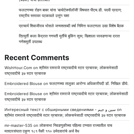
फलटणच्या रोहन बाबर यांना ‘बायोटेक्नॉलॉजी’ विषयात पीएच.डी. पदवी प्रदान;
राष्ट्रीय स्तरावर पटकावले उत्तुंग यश!
प्राचार्य शिवाजीराव भोसले जन्मशताब्दी वर्षा निमित्त फलटणला उद्या विशेष बैठक
त्रिमुर्ती कला केंद्रात गणपती मूर्तींचे बुकिंग सुरू; खिशाला परवडणाऱ्या दरात
गणेशमूर्ती उपलब्ध
Recent Comments
WishHour.Com
on
श्रीमंत रामराजे राष्ट्रवादीचे स्टार प्रचारक; लोकसभेसाठी
राष्ट्रवादीचे ३७ स्टार प्रचारक
Embroidered Blouse
on
फलटणच्या तालुका आरोग्य अधिकारीपदी डॉ. निखिल डीघे.
Embroidered Blouse
on
श्रीमंत रामराजे राष्ट्रवादीचे स्टार प्रचारक; लोकसभेसाठी
राष्ट्रवादीचे ३७ स्टार प्रचारक
Интересный текст с обширными сведениями - سين و جيم
on
श्रीमंत रामराजे राष्ट्रवादीचे स्टार प्रचारक; लोकसभेसाठी राष्ट्रवादीचे ३७ स्टार प्रचारक
mr-master-535
on
लोकसभा निवडणुकीच्या पहिल्या टप्प्यात राज्यातील पाच
मतदारसंघात एकूण १८१ पैकी ११० उमेदवारांचे अर्ज वैध