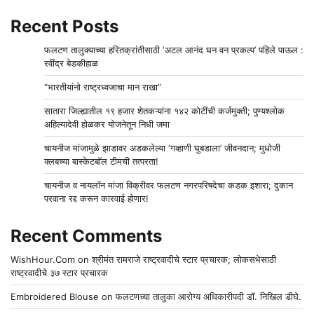
Recent Posts
फलटण तालुक्याच्या हरितक्रांतीसाठी ‘अटल आनंद घन वन प्रकल्प’ पहिले पाऊल :
रवींद्र बेडकीहाळ
“भारतीयांनो राष्ट्रध्वजाचा मान राखा”
सातारा जिल्ह्यातील १९ हजार शेतकऱ्यांना १४२ कोटींची कर्जमुक्ती; पुण्यश्लोक
अहिल्यादेवी होळकर योजनेतून निधी जमा
चायनीज मांजामुळे झाडावर अडकलेल्या ‘गव्हाणी घुबडाला’ जीवनदान; मुधोजी
क्लबच्या बास्केटबॉल टीमची तत्परता!
चायनीज व नायलॉन मांजा विक्रीवर फलटण नगरपरिषदेचा कडक इशारा; दुकान
परवाना रद्द करून कारवाई होणार!
Recent Comments
WishHour.Com
on
श्रीमंत रामराजे राष्ट्रवादीचे स्टार प्रचारक; लोकसभेसाठी
राष्ट्रवादीचे ३७ स्टार प्रचारक
Embroidered Blouse
on
फलटणच्या तालुका आरोग्य अधिकारीपदी डॉ. निखिल डीघे.