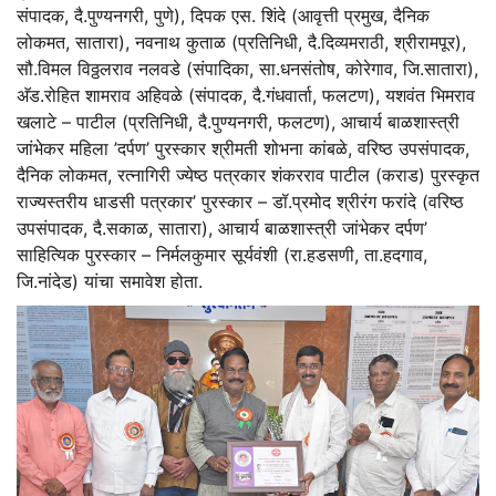
संपादक, दै.पुण्यनगरी, पुणे), दिपक एस. शिंदे (आवृत्ती प्रमुख, दैनिक
लोकमत, सातारा), नवनाथ कुताळ (प्रतिनिधी, दै.दिव्यमराठी, श्रीरामपूर),
सौ.विमल विठ्ठलराव नलवडे (संपादिका, सा.धनसंतोष, कोरेगाव, जि.सातारा),
अ‍ॅड.रोहित शामराव अहिवळे (संपादक, दै.गंधवार्ता, फलटण), यशवंत भिमराव
खलाटे – पाटील (प्रतिनिधी, दै.पुण्यनगरी, फलटण), आचार्य बाळशास्त्री
जांभेकर महिला ’दर्पण’ पुरस्कार श्रीमती शोभना कांबळे, वरिष्ठ उपसंपादक,
दैनिक लोकमत, रत्नागिरी ज्येष्ठ पत्रकार शंकरराव पाटील (कराड) पुरस्कृत
राज्यस्तरीय धाडसी पत्रकार’ पुरस्कार – डॉ.प्रमोद श्रीरंग फरांदे (वरिष्ठ
उपसंपादक, दै.सकाळ, सातारा), आचार्य बाळशास्त्री जांभेकर दर्पण’
साहित्यिक पुरस्कार – निर्मलकुमार सूर्यवंशी (रा.हडसणी, ता.हदगाव,
जि.नांदेड) यांचा समावेश होता.