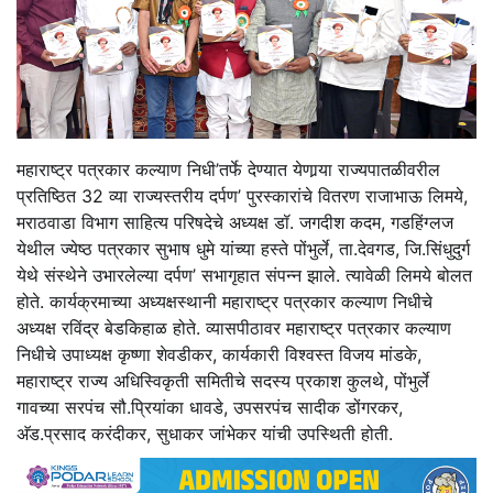
महाराष्ट्र पत्रकार कल्याण निधी’तर्फे देण्यात येणार्‍या राज्यपातळीवरील
प्रतिष्ठित 32 व्या राज्यस्तरीय दर्पण’ पुरस्कारांचे वितरण राजाभाऊ लिमये,
मराठवाडा विभाग साहित्य परिषदेचे अध्यक्ष डॉ. जगदीश कदम, गडहिंग्लज
येथील ज्येष्ठ पत्रकार सुभाष धुमे यांच्या हस्ते पोंभुर्ले, ता.देवगड, जि.सिंधुदुर्ग
येथे संस्थेने उभारलेल्या दर्पण’ सभागृहात संपन्न झाले. त्यावेळी लिमये बोलत
होते. कार्यक्रमाच्या अध्यक्षस्थानी महाराष्ट्र पत्रकार कल्याण निधीचे
अध्यक्ष रविंद्र बेडकिहाळ होते. व्यासपीठावर महाराष्ट्र पत्रकार कल्याण
निधीचे उपाध्यक्ष कृष्णा शेवडीकर, कार्यकारी विश्‍वस्त विजय मांडके,
महाराष्ट्र राज्य अधिस्विकृती समितीचे सदस्य प्रकाश कुलथे, पोंभुर्ले
गावच्या सरपंच सौ.प्रियांका धावडे, उपसरपंच सादीक डोंगरकर,
अ‍ॅड.प्रसाद करंदीकर, सुधाकर जांभेकर यांची उपस्थिती होती.