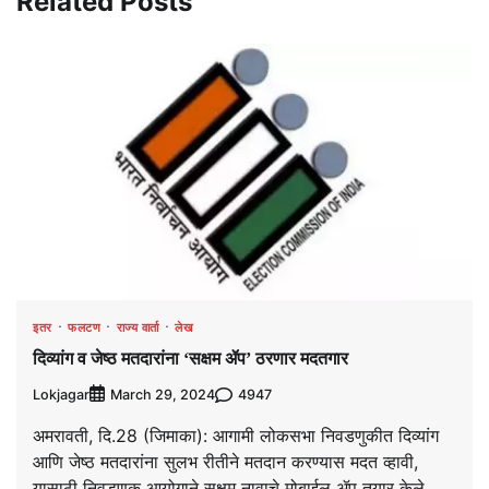
Related Posts
इतर
फलटण
राज्य वार्ता
लेख
दिव्यांग व जेष्ठ मतदारांना ‘सक्षम ॲप’ ठरणार मदतगार
Lokjagar
4947
March 29, 2024
अमरावती, दि.28 (जिमाका): आगामी लोकसभा निवडणुकीत दिव्यांग
आणि जेष्ठ मतदारांना सुलभ रीतीने मतदान करण्यास मदत व्हावी,
यासाठी निवडणूक आयोगाने सक्षम नावाचे मोबाईल ॲप तयार केले