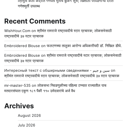
त्रिमुर्ती कला केंद्रात गणपती मूर्तींचे बुकिंग सुरू; खिशाला परवडणाऱ्या दरात
गणेशमूर्ती उपलब्ध
Recent Comments
WishHour.Com
on
श्रीमंत रामराजे राष्ट्रवादीचे स्टार प्रचारक; लोकसभेसाठी
राष्ट्रवादीचे ३७ स्टार प्रचारक
Embroidered Blouse
on
फलटणच्या तालुका आरोग्य अधिकारीपदी डॉ. निखिल डीघे.
Embroidered Blouse
on
श्रीमंत रामराजे राष्ट्रवादीचे स्टार प्रचारक; लोकसभेसाठी
राष्ट्रवादीचे ३७ स्टार प्रचारक
Интересный текст с обширными сведениями - سين و جيم
on
श्रीमंत रामराजे राष्ट्रवादीचे स्टार प्रचारक; लोकसभेसाठी राष्ट्रवादीचे ३७ स्टार प्रचारक
mr-master-535
on
लोकसभा निवडणुकीच्या पहिल्या टप्प्यात राज्यातील पाच
मतदारसंघात एकूण १८१ पैकी ११० उमेदवारांचे अर्ज वैध
Archives
August 2026
July 2026