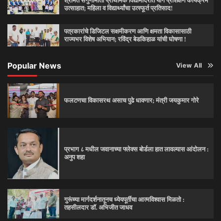
श्रीमंत सगुणामाता प्राथमिक विद्यामंदिरात योग प्रशिक्षण कार्यक्रम
उत्साहात; महिला व विद्यार्थ्यांचा उत्स्फूर्त प्रतिसाद!
पत्रकारांचे डिजिटल सक्षमीकरण आणि क्षमता विकासासाठी
राज्यभर विशेष अभियान; रविंद्र बेडकिहाळ यांची घोषणा !
Popular News
View All
फलटणचा विकासरथ असाच पुढे धावणार; मंत्री जयकुमार गोरे
प्रभाग ८ मधील जवानाच्या फ्लेक्स बोर्डला हात लावल्यास आंदोलन :
अनुप शहा
गुरूंच्या मार्गदर्शनातूनच ध्येयपूर्तीचा आत्मविश्‍वास मिळतो :
तहसीलदार डॉ. अभिजीत जाधव