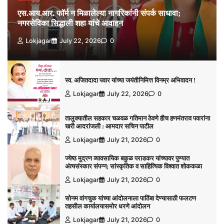
एस.आय.आर. फॉर्म न मिळालेल्या नागरिकांनी संपर्क साधावा;
नगरसेविका सिद्धाली शहा यांचे आवाहन
Lokjagar
July 22, 2026
0
स्व. अजितदादा पवार यांच्या जयंतीनिमित्त विनम्र अभिवादन !
Lokjagar
July 22, 2026
0
तालुक्यातील सहकार चळवळ गतिमान ठेवणे हीच हणमंतराव पवारांना
खरी आदरांजली : आमदार सचिन पाटील
Lokjagar
July 21, 2026
0
ज्येष्ठ मुद्रण व्यावसायिक बकुळ पराडकर यांच्यावर पुण्यात
अंत्यसंस्कार संपन्न; सांस्कृतिक व साहित्यिक विश्‍वात शोककळा
Lokjagar
July 21, 2026
0
सोनम वांगचुक यांच्या आंदोलनाला पाठिंबा देण्यासाठी फलटण
तहसील कार्यालयासमोर धरणे आंदोलन
Lokjagar
July 21, 2026
0