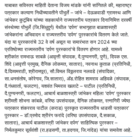
याबाबत सविस्तर माहिती देताना विजय मांडके यांनी सांगितले की, महाराष्ट्र
पत्रकार कल्याण निधीच्यावतीने पोंभुर्ले – जांभे – देऊळवाडी ग्रामस्थ आणि
जांभेकर कुटूंबिय यांच्या सहकार्याने राज्यस्तरीय पत्रकार दिनानिमित्त दरवर्षी
संस्थेच्या पोंभुर्ले (जि.सिंधुदुर्ग) येथील ‘दर्पण’ सभागृहात बाळशास्त्री
जांभेकरांना अभिवादन व राज्यस्तरीय ‘दर्पण’ पुरस्कारांचे वितरण केले जाते.
यंदा या पुरस्कारांचे 32 वे वर्ष असून या समारंभात सन 2024 च्या
प्रतिष्ठेच्या राज्यस्तरीय ‘दर्पण पुरस्कारां’चे वितरण होणार आहे. यामध्ये
श्रीकांत रामभाऊ साबळे (आवृत्ती संपादक, दै.पुण्यनगरी, पुणे), दिपक एस.
शिंदे (आवृत्ती प्रमुख, दैनिक लोकमत, सातारा), नवनाथ कुताळ (प्रतिनिधी,
दै.दिव्यमराठी, श्रीरामपूर), सौ.विमल विठ्ठलराव नलवडे (संपादिका,
सा.धनसंतोष, कोरेगाव, जि.सातारा), अ‍ॅड.रोहित शामराव अहिवळे (संपादक,
दै.गंधवार्ता, फलटण), यशवंत भिमराव खलाटे – पाटील (प्रतिनिधी,
दै.पुण्यनगरी, फलटण), आचार्य बाळशास्त्री जांभेकर महिला ’दर्पण’ पुरस्कार
श्रीमती शोभना कांबळे, वरिष्ठ उपसंपादक, दैनिक लोकमत, रत्नागिरी ज्येष्ठ
पत्रकार शंकरराव पाटील (कराड) पुरस्कृत राज्यस्तरीय धाडसी पत्रकार’
पुरस्कार – डॉ.प्रमोद श्रीरंग फरांदे (वरिष्ठ उपसंपादक, दै.सकाळ,
सातारा), आचार्य बाळशास्त्री जांभेकर दर्पण’ साहित्यिक पुरस्कार –
निर्मलकुमार सूर्यवंशी (रा.हडसणी, ता.हदगाव, जि.नांदेड) यांचा समावेश आहे.