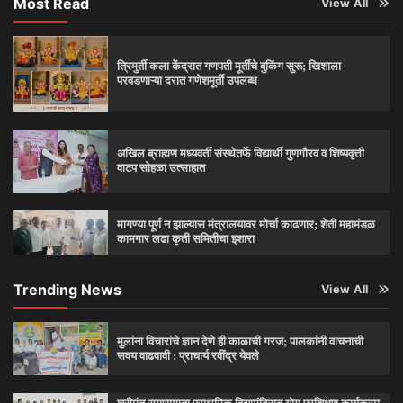
Most Read
View All
त्रिमुर्ती कला केंद्रात गणपती मूर्तींचे बुकिंग सुरू; खिशाला
परवडणाऱ्या दरात गणेशमूर्ती उपलब्ध
अखिल ब्राह्मण मध्यवर्ती संस्थेतर्फे विद्यार्थी गुणगौरव व शिष्यवृत्ती
वाटप सोहळा उत्साहात
मागण्या पूर्ण न झाल्यास मंत्रालयावर मोर्चा काढणार; शेती महामंडळ
कामगार लढा कृती समितीचा इशारा
Trending News
View All
मुलांना विचारांचे ज्ञान देणे ही काळाची गरज; पालकांनी वाचनाची
सवय वाढवावी : प्राचार्य रवींद्र येवले