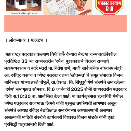
। लोकजागर । फलटण ।
‘महाराष्ट्र पत्रकार कल्याण निधी’तर्फे देण्यात येणार्‍या राज्यपातळीवरील
प्रतिष्ठित 32 व्या राज्यस्तरीय ‘दर्पण’ पुरस्कारांचे वितरण राज्याचे
मत्स्यव्यवसाय व बंदरे मंत्री ना.नितेश राणे, माजी सार्वजनिक बांधकाम मंत्री
आ. रवींद्र चव्हाण व ज्येष्ठ पत्रकार तथा ‘लोकमत’ चे समूह संपादक विजय
बाविस्कर यांच्या हस्ते पोंभुर्ले, ता.देवगड, जि.सिंधुदुर्ग येथे संस्थेने उभारलेल्या
‘दर्पण’ सभागृहात सोमवार, दि.6 जानेवारी 2025 रोजी राज्यस्तरीय पत्रकार
दिनी स.10:30 वा. आयोजित केला आहे. या कार्यक्रमास रत्नागिरी येथील
ज्येष्ठ पत्रकार राजाभाऊ लिमये यांची प्रमुख उपस्थिती लाभणार असून
संस्थेचे अध्यक्ष रविंद्र बेडकिहाळ समारंभाच्या अध्यक्षस्थानी असणार
असल्याची माहिती संस्थेचे कार्यकारी विश्‍वस्त विजय मांडके यांनी एका
प्रसिद्धी पत्रकान्वये दिली आहे.