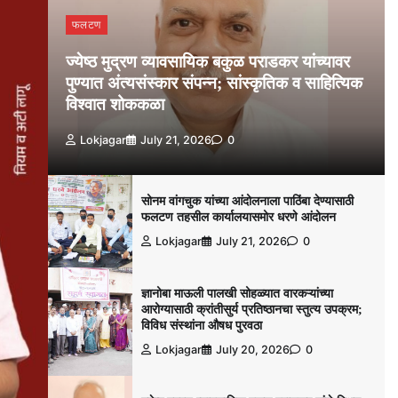
फलटण
ज्येष्ठ मुद्रण व्यावसायिक बकुळ पराडकर यांच्यावर
पुण्यात अंत्यसंस्कार संपन्न; सांस्कृतिक व साहित्यिक
विश्‍वात शोककळा
Lokjagar
July 21, 2026
0
सोनम वांगचुक यांच्या आंदोलनाला पाठिंबा देण्यासाठी
फलटण तहसील कार्यालयासमोर धरणे आंदोलन
Lokjagar
July 21, 2026
0
ज्ञानोबा माऊली पालखी सोहळ्यात वारकऱ्यांच्या
आरोग्यासाठी क्रांतीसुर्य प्रतिष्ठानचा स्तुत्य उपक्रम;
विविध संस्थांना औषध पुरवठा
Lokjagar
July 20, 2026
0