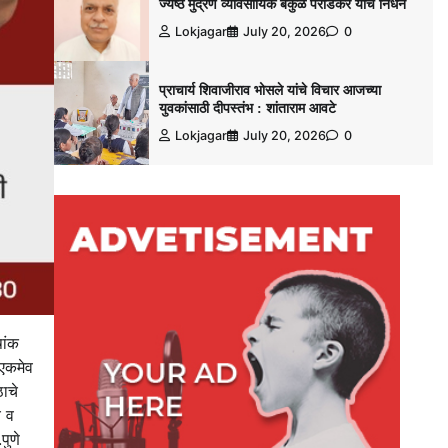
ज्येष्ठ मुद्रण व्यावसायिक बकुळ पराडकर यांचे निधन
Lokjagar
July 20, 2026
0
प्राचार्य शिवाजीराव भोसले यांचे विचार आजच्या
युवकांसाठी दीपस्तंभ : शांताराम आवटे
Lokjagar
July 20, 2026
0
षांक
 एकमेव
ठाचे
य व
पुणे