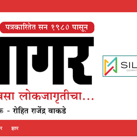
पर
इतर