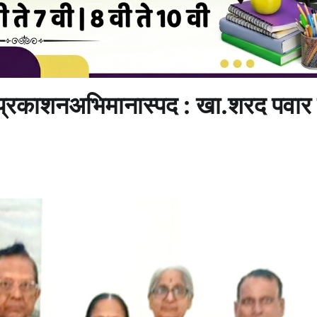
 प्रकाशनअभिमानास्पद : खा.शरद पवार य