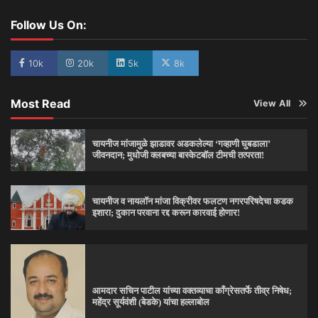
Follow Us On:
10k
20k
5k
8k
Most Read
View All
चायनीज मांजामुळे झाडावर अडकलेल्या ‘गव्हाणी घुबडाला’
जीवनदान; मुधोजी क्लबच्या बास्केटबॉल टीमची तत्परता!
चायनीज व नायलॉन मांजा विक्रीवर फलटण नगरपरिषदेचा कडक
इशारा; दुकान परवाना रद्द करून कारवाई होणार!
आमदार सचिन पाटील यांच्या वक्तव्याचा काँग्रेसतर्फे तीव्र निषेध;
महेंद्र सूर्यवंशी (बेडके) यांचा हल्लाबोल