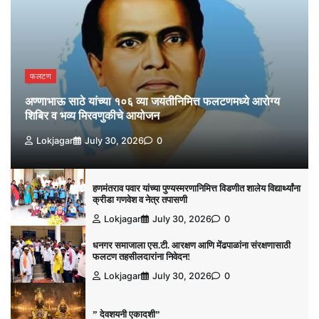
फलटण
अण्णाभाऊ साठे यांच्या १०६ व्या जयंतीनिमित्त फलटणमध्ये आरोग्य
शिबिर व भव्य मिरवणुकीचे आयोजन
Lokjagar
July 30, 2026
0
हणमंतराव पवार यांच्या पुण्यस्मरणानिमित्त विडणीत शालेय विद्यार्थ्यांना
क्रीडा गणवेश व नेत्र तपासणी
Lokjagar
July 30, 2026
0
धनगर समाजाला एस.टी. आरक्षण आणि मेंढपाळांना संरक्षणासाठी
फलटण तहसीलदारांना निवेदन!
Lokjagar
July 30, 2026
0
” देवशयनी एकादशी”