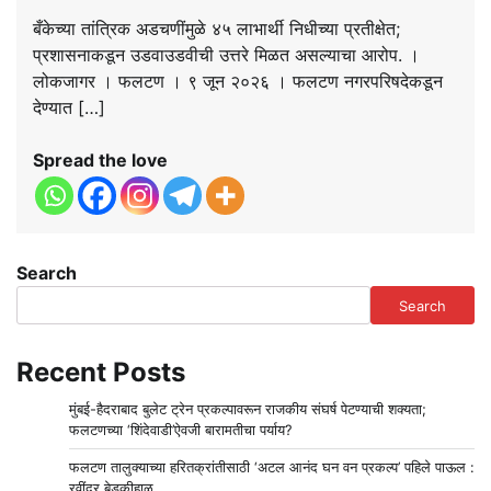
बँकेच्या तांत्रिक अडचणींमुळे ४५ लाभार्थी निधीच्या प्रतीक्षेत;
प्रशासनाकडून उडवाउडवीची उत्तरे मिळत असल्याचा आरोप. ।
लोकजागर । फलटण । ९ जून २०२६ । फलटण नगरपरिषदेकडून
देण्यात […]
Spread the love
Search
Search
Recent Posts
मुंबई-हैदराबाद बुलेट ट्रेन प्रकल्पावरून राजकीय संघर्ष पेटण्याची शक्यता;
फलटणच्या ‘शिंदेवाडी’ऐवजी बारामतीचा पर्याय?
फलटण तालुक्याच्या हरितक्रांतीसाठी ‘अटल आनंद घन वन प्रकल्प’ पहिले पाऊल :
रवींद्र बेडकीहाळ