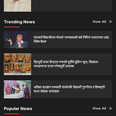
Trending News
View All
प्राचार्य शिवाजीराव भोसले जन्मशताब्दी वर्षा निमित्त फलटणला उद्या
विशेष बैठक
त्रिमुर्ती कला केंद्रात गणपती मूर्तींचे बुकिंग सुरू; खिशाला
परवडणाऱ्या दरात गणेशमूर्ती उपलब्ध
अखिल ब्राह्मण मध्यवर्ती संस्थेतर्फे विद्यार्थी गुणगौरव व शिष्यवृत्ती
वाटप सोहळा उत्साहात
Popular News
View All