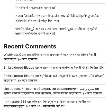
“भारतीयांनो राष्ट्रध्वजाचा मान राखा”
सातारा जिल्ह्यातील १९ हजार शेतकऱ्यांना १४२ कोटींची कर्जमुक्ती; पुण्यश्लोक
अहिल्यादेवी होळकर योजनेतून निधी जमा
चायनीज मांजामुळे झाडावर अडकलेल्या ‘गव्हाणी घुबडाला’ जीवनदान; मुधोजी
क्लबच्या बास्केटबॉल टीमची तत्परता!
Recent Comments
WishHour.Com
on
श्रीमंत रामराजे राष्ट्रवादीचे स्टार प्रचारक; लोकसभेसाठी
राष्ट्रवादीचे ३७ स्टार प्रचारक
Embroidered Blouse
on
फलटणच्या तालुका आरोग्य अधिकारीपदी डॉ. निखिल डीघे.
Embroidered Blouse
on
श्रीमंत रामराजे राष्ट्रवादीचे स्टार प्रचारक; लोकसभेसाठी
राष्ट्रवादीचे ३७ स्टार प्रचारक
Интересный текст с обширными сведениями - سين و جيم
on
श्रीमंत रामराजे राष्ट्रवादीचे स्टार प्रचारक; लोकसभेसाठी राष्ट्रवादीचे ३७ स्टार प्रचारक
mr-master-535
on
लोकसभा निवडणुकीच्या पहिल्या टप्प्यात राज्यातील पाच
मतदारसंघात एकूण १८१ पैकी ११० उमेदवारांचे अर्ज वैध