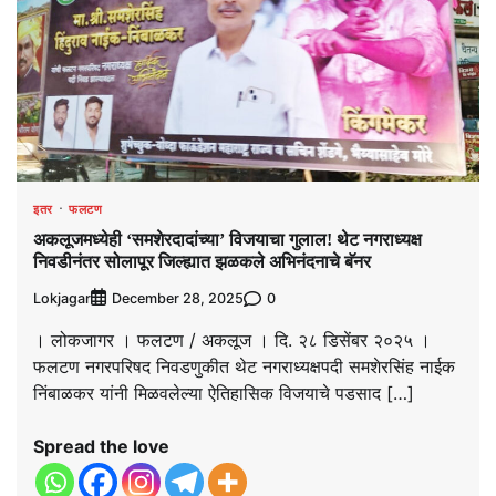
इतर
फलटण
अकलूजमध्येही ‘समशेरदादांच्या’ विजयाचा गुलाल! थेट नगराध्यक्ष
निवडीनंतर सोलापूर जिल्ह्यात झळकले अभिनंदनाचे बॅनर
Lokjagar
0
December 28, 2025
। लोकजागर । फलटण / अकलूज । दि. २८ डिसेंबर २०२५ ।
फलटण नगरपरिषद निवडणुकीत थेट नगराध्यक्षपदी समशेरसिंह नाईक
निंबाळकर यांनी मिळवलेल्या ऐतिहासिक विजयाचे पडसाद […]
Spread the love