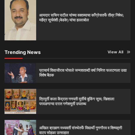
आमदार सचिन पाटील यांच्या वक्तव्याचा काँग्रेसतर्फे तीव्र निषेध;
महेंद्र सूर्यवंशी (बेडके) यांचा हल्लाबोल
Trending News
View All
प्राचार्य शिवाजीराव भोसले जन्मशताब्दी वर्षा निमित्त फलटणला उद्या
विशेष बैठक
त्रिमुर्ती कला केंद्रात गणपती मूर्तींचे बुकिंग सुरू; खिशाला
परवडणाऱ्या दरात गणेशमूर्ती उपलब्ध
अखिल ब्राह्मण मध्यवर्ती संस्थेतर्फे विद्यार्थी गुणगौरव व शिष्यवृत्ती
वाटप सोहळा उत्साहात