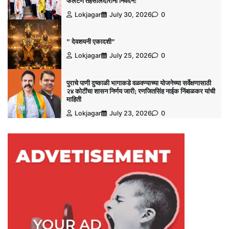
फलटण तहसीलदारांना निवेदन!
Lokjagar
July 30, 2026
0
” देवशयनी एकादशी”
Lokjagar
July 25, 2026
0
पुराचे पाणी दुष्काळी भागाकडे वळवण्याच्या योजनेच्या सर्वेक्षणासाठी
२४ कोटींचा शासन निर्णय जारी; रणजितसिंह नाईक निंबाळकर यांची
माहिती
Lokjagar
July 23, 2026
0