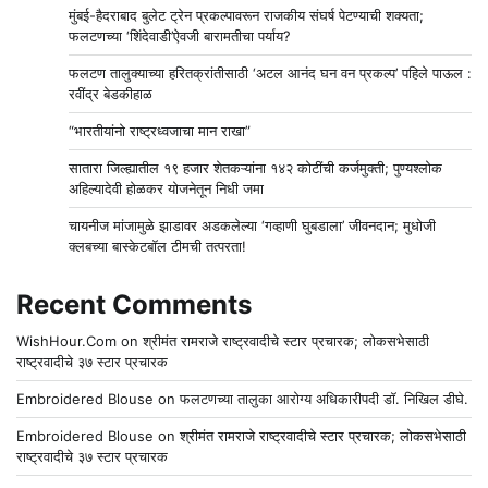
मुंबई-हैदराबाद बुलेट ट्रेन प्रकल्पावरून राजकीय संघर्ष पेटण्याची शक्यता;
फलटणच्या ‘शिंदेवाडी’ऐवजी बारामतीचा पर्याय?
फलटण तालुक्याच्या हरितक्रांतीसाठी ‘अटल आनंद घन वन प्रकल्प’ पहिले पाऊल :
रवींद्र बेडकीहाळ
“भारतीयांनो राष्ट्रध्वजाचा मान राखा”
सातारा जिल्ह्यातील १९ हजार शेतकऱ्यांना १४२ कोटींची कर्जमुक्ती; पुण्यश्लोक
अहिल्यादेवी होळकर योजनेतून निधी जमा
चायनीज मांजामुळे झाडावर अडकलेल्या ‘गव्हाणी घुबडाला’ जीवनदान; मुधोजी
क्लबच्या बास्केटबॉल टीमची तत्परता!
Recent Comments
WishHour.Com
on
श्रीमंत रामराजे राष्ट्रवादीचे स्टार प्रचारक; लोकसभेसाठी
राष्ट्रवादीचे ३७ स्टार प्रचारक
Embroidered Blouse
on
फलटणच्या तालुका आरोग्य अधिकारीपदी डॉ. निखिल डीघे.
Embroidered Blouse
on
श्रीमंत रामराजे राष्ट्रवादीचे स्टार प्रचारक; लोकसभेसाठी
राष्ट्रवादीचे ३७ स्टार प्रचारक