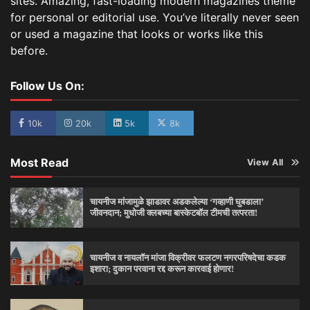
sites. Amazing, fast-loading modern magazines theme
for personal or editorial use. You’ve literally never seen
or used a magazine that looks or works like this
before.
Follow Us On:
10k
20k
5k
8k
Most Read
View All
चायनीज मांजामुळे झाडावर अडकलेल्या ‘गव्हाणी घुबडाला’
जीवनदान; मुधोजी क्लबच्या बास्केटबॉल टीमची तत्परता!
चायनीज व नायलॉन मांजा विक्रीवर फलटण नगरपरिषदेचा कडक
इशारा; दुकान परवाना रद्द करून कारवाई होणार!