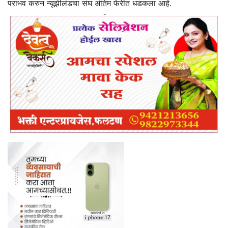
पराभव करुन न्यूझीलंडचा संघ अंतिम फेरीत धडकला आहे.