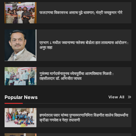
फलटणचा विकासरथ असाच पुढे धावणार; मंत्री जयकुमार गोरे
प्रभाग ८ मधील जवानाच्या फ्लेक्स बोर्डला हात लावल्यास आंदोलन :
अनुप शहा
गुरूंच्या मार्गदर्शनातूनच ध्येयपूर्तीचा आत्मविश्‍वास मिळतो :
तहसीलदार डॉ. अभिजीत जाधव
Popular News
View All
हणमंतराव पवार यांच्या पुण्यस्मरणानिमित्त विडणीत शालेय विद्यार्थ्यांना
क्रीडा गणवेश व नेत्र तपासणी