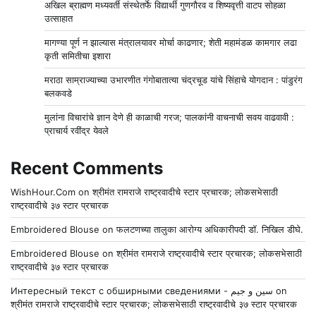
अखिल ब्राह्मण मध्यवर्ती संस्थेतर्फे विद्यार्थी गुणगौरव व शिष्यवृत्ती वाटप सोहळा
उत्साहात
मागण्या पूर्ण न झाल्यास मंत्रालयावर मोर्चा काढणार; शेती महामंडळ कामगार लढा
कृती समितीचा इशारा
मराठा साम्राज्याच्या उभारणीत गंगोबातात्या चंद्रचूड यांचे सिंहाचे योगदान : पांडुरंग
बलकवडे
मुलांना विचारांचे ज्ञान देणे ही काळाची गरज; पालकांनी वाचनाची सवय वाढवावी :
प्राचार्य रवींद्र येवले
Recent Comments
WishHour.Com
on
श्रीमंत रामराजे राष्ट्रवादीचे स्टार प्रचारक; लोकसभेसाठी
राष्ट्रवादीचे ३७ स्टार प्रचारक
Embroidered Blouse
on
फलटणच्या तालुका आरोग्य अधिकारीपदी डॉ. निखिल डीघे.
Embroidered Blouse
on
श्रीमंत रामराजे राष्ट्रवादीचे स्टार प्रचारक; लोकसभेसाठी
राष्ट्रवादीचे ३७ स्टार प्रचारक
Интересный текст с обширными сведениями - سين و جيم
on
श्रीमंत रामराजे राष्ट्रवादीचे स्टार प्रचारक; लोकसभेसाठी राष्ट्रवादीचे ३७ स्टार प्रचारक