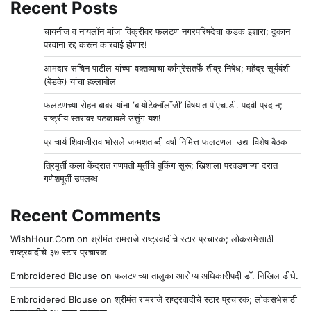
Recent Posts
चायनीज व नायलॉन मांजा विक्रीवर फलटण नगरपरिषदेचा कडक इशारा; दुकान
परवाना रद्द करून कारवाई होणार!
आमदार सचिन पाटील यांच्या वक्तव्याचा काँग्रेसतर्फे तीव्र निषेध; महेंद्र सूर्यवंशी
(बेडके) यांचा हल्लाबोल
फलटणच्या रोहन बाबर यांना ‘बायोटेक्नॉलॉजी’ विषयात पीएच.डी. पदवी प्रदान;
राष्ट्रीय स्तरावर पटकावले उत्तुंग यश!
प्राचार्य शिवाजीराव भोसले जन्मशताब्दी वर्षा निमित्त फलटणला उद्या विशेष बैठक
त्रिमुर्ती कला केंद्रात गणपती मूर्तींचे बुकिंग सुरू; खिशाला परवडणाऱ्या दरात
गणेशमूर्ती उपलब्ध
Recent Comments
WishHour.Com
on
श्रीमंत रामराजे राष्ट्रवादीचे स्टार प्रचारक; लोकसभेसाठी
राष्ट्रवादीचे ३७ स्टार प्रचारक
Embroidered Blouse
on
फलटणच्या तालुका आरोग्य अधिकारीपदी डॉ. निखिल डीघे.
Embroidered Blouse
on
श्रीमंत रामराजे राष्ट्रवादीचे स्टार प्रचारक; लोकसभेसाठी