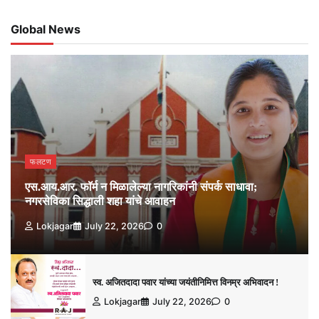
Global News
फलटण
एस.आय.आर. फॉर्म न मिळालेल्या नागरिकांनी संपर्क साधावा;
नगरसेविका सिद्धाली शहा यांचे आवाहन
Lokjagar
July 22, 2026
0
स्व. अजितदादा पवार यांच्या जयंतीनिमित्त विनम्र अभिवादन !
Lokjagar
July 22, 2026
0