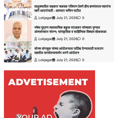
तालुक्यातील सहकार चळवळ गतिमान ठेवणे हीच हणमंतराव पवारांना
खरी आदरांजली : आमदार सचिन पाटील
Lokjagar
July 21, 2026
0
ज्येष्ठ मुद्रण व्यावसायिक बकुळ पराडकर यांच्यावर पुण्यात
अंत्यसंस्कार संपन्न; सांस्कृतिक व साहित्यिक विश्‍वात शोककळा
Lokjagar
July 21, 2026
0
सोनम वांगचुक यांच्या आंदोलनाला पाठिंबा देण्यासाठी फलटण
तहसील कार्यालयासमोर धरणे आंदोलन
Lokjagar
July 21, 2026
0