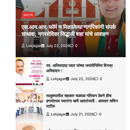
फलटण
एस.आय.आर. फॉर्म न मिळालेल्या नागरिकांनी संपर्क
साधावा; नगरसेविका सिद्धाली शहा यांचे आवाहन
Lokjagar
July 22, 2026
0
स्व. अजितदादा पवार यांच्या जयंतीनिमित्त विनम्र
अभिवादन !
Lokjagar
July 22, 2026
0
तालुक्यातील सहकार चळवळ गतिमान ठेवणे हीच
हणमंतराव पवारांना खरी आदरांजली : आमदार सचिन
पाटील
Lokjagar
July 21, 2026
0