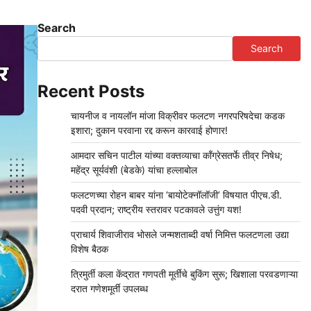
Search
Search
Recent Posts
चायनीज व नायलॉन मांजा विक्रीवर फलटण नगरपरिषदेचा कडक
इशारा; दुकान परवाना रद्द करून कारवाई होणार!
आमदार सचिन पाटील यांच्या वक्तव्याचा काँग्रेसतर्फे तीव्र निषेध;
महेंद्र सूर्यवंशी (बेडके) यांचा हल्लाबोल
फलटणच्या रोहन बाबर यांना ‘बायोटेक्नॉलॉजी’ विषयात पीएच.डी.
पदवी प्रदान; राष्ट्रीय स्तरावर पटकावले उत्तुंग यश!
प्राचार्य शिवाजीराव भोसले जन्मशताब्दी वर्षा निमित्त फलटणला उद्या
विशेष बैठक
त्रिमुर्ती कला केंद्रात गणपती मूर्तींचे बुकिंग सुरू; खिशाला परवडणाऱ्या
दरात गणेशमूर्ती उपलब्ध