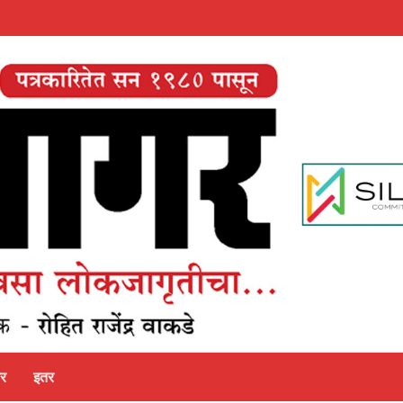
पर
इतर