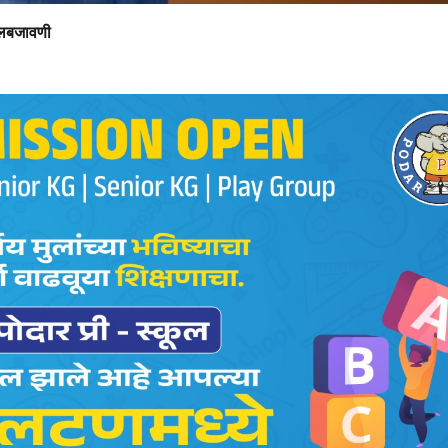
ंमलबजावणी