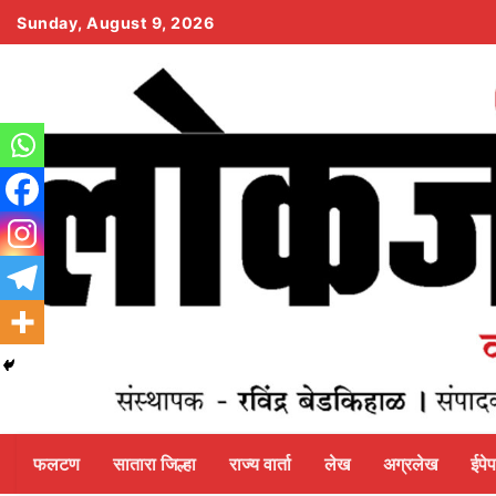
Skip
Sunday, August 9, 2026
to
content
फलटण
सातारा जिल्हा
राज्य वार्ता
लेख
अग्रलेख
ईपे