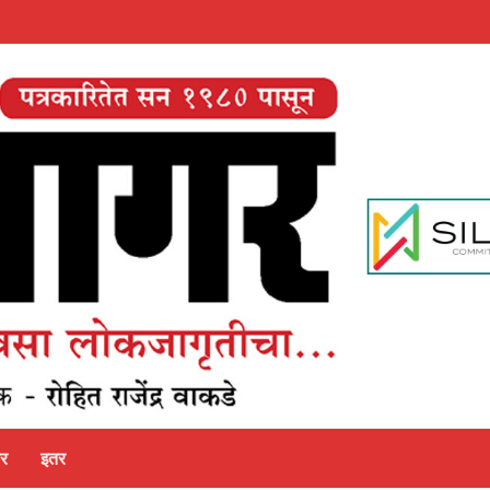
पर
इतर