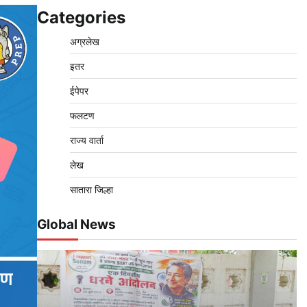
Categories
अग्रलेख
इतर
ईपेपर
फलटण
राज्य वार्ता
लेख
सातारा जिल्हा
Global News