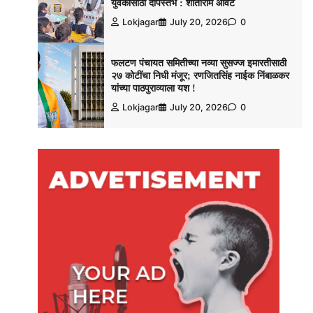
युवकांसाठी दीपस्तंभ : शांताराम आवटे
Lokjagar
July 20, 2026
0
फलटण पंचायत समितीच्या नव्या सुसज्ज इमारतीसाठी
२७ कोटींचा निधी मंजूर; रणजितसिंह नाईक निंबाळकर
यांच्या पाठपुराव्याला यश !
Lokjagar
July 20, 2026
0