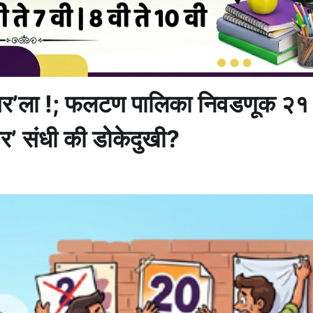
ेंबर’ला !; फलटण पालिका निवडणूक २१
चार’ संधी की डोकेदुखी?