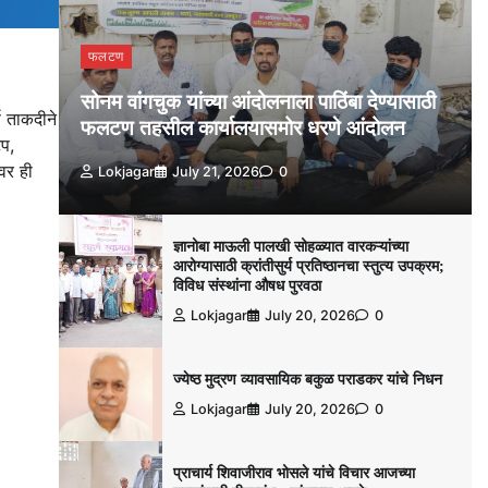
फलटण
सोनम वांगचुक यांच्या आंदोलनाला पाठिंबा देण्यासाठी
ण ताकदीने
फलटण तहसील कार्यालयासमोर धरणे आंदोलन
टप,
वर ही
Lokjagar
July 21, 2026
0
ज्ञानोबा माऊली पालखी सोहळ्यात वारकऱ्यांच्या
आरोग्यासाठी क्रांतीसुर्य प्रतिष्ठानचा स्तुत्य उपक्रम;
विविध संस्थांना औषध पुरवठा
Lokjagar
July 20, 2026
0
ज्येष्ठ मुद्रण व्यावसायिक बकुळ पराडकर यांचे निधन
Lokjagar
July 20, 2026
0
प्राचार्य शिवाजीराव भोसले यांचे विचार आजच्या