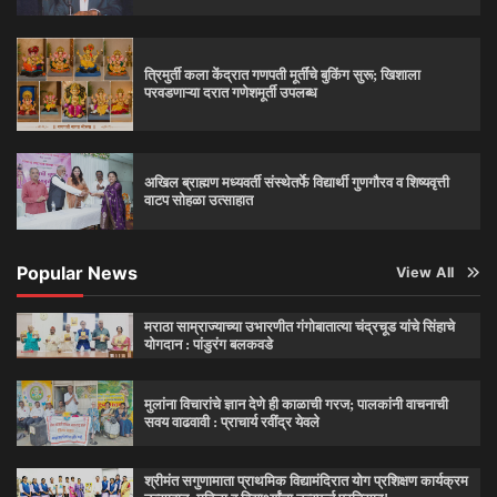
त्रिमुर्ती कला केंद्रात गणपती मूर्तींचे बुकिंग सुरू; खिशाला
परवडणाऱ्या दरात गणेशमूर्ती उपलब्ध
अखिल ब्राह्मण मध्यवर्ती संस्थेतर्फे विद्यार्थी गुणगौरव व शिष्यवृत्ती
वाटप सोहळा उत्साहात
Popular News
View All
मराठा साम्राज्याच्या उभारणीत गंगोबातात्या चंद्रचूड यांचे सिंहाचे
योगदान : पांडुरंग बलकवडे
मुलांना विचारांचे ज्ञान देणे ही काळाची गरज; पालकांनी वाचनाची
सवय वाढवावी : प्राचार्य रवींद्र येवले
श्रीमंत सगुणामाता प्राथमिक विद्यामंदिरात योग प्रशिक्षण कार्यक्रम