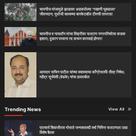
चायनीज मांजामुळे झाडावर अडकलेल्या ‘गव्हाणी घुबडाला’
जीवनदान; मुधोजी क्लबच्या बास्केटबॉल टीमची तत्परता!
चायनीज व नायलॉन मांजा विक्रीवर फलटण नगरपरिषदेचा कडक
इशारा; दुकान परवाना रद्द करून कारवाई होणार!
आमदार सचिन पाटील यांच्या वक्तव्याचा काँग्रेसतर्फे तीव्र निषेध;
महेंद्र सूर्यवंशी (बेडके) यांचा हल्लाबोल
Trending News
View All
प्राचार्य शिवाजीराव भोसले जन्मशताब्दी वर्षा निमित्त फलटणला उद्या
विशेष बैठक