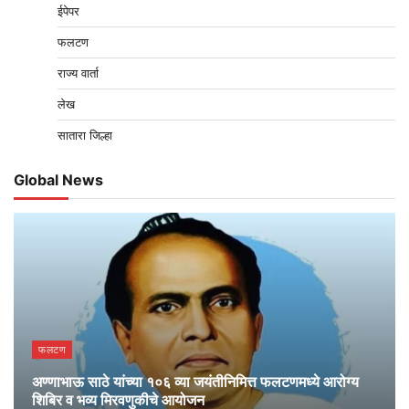
ईपेपर
फलटण
राज्य वार्ता
लेख
सातारा जिल्हा
Global News
फलटण
अण्णाभाऊ साठे यांच्या १०६ व्या जयंतीनिमित्त फलटणमध्ये आरोग्य
शिबिर व भव्य मिरवणुकीचे आयोजन