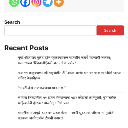
Search
Search
Recent Posts
मुंबई-हैदराबाद बुलेट ट्रेन प्रकल्पावरून राजकीय संघर्ष पेटण्याची शक्यता;
फलटणच्या ‘शिंदेवाडी’ऐवजी बारामतीचा पर्याय?
फलटण तालुक्याच्या हरितक्रांतीसाठी ‘अटल आनंद घन वन प्रकल्प’ पहिले पाऊल :
रवींद्र बेडकीहाळ
“भारतीयांनो राष्ट्रध्वजाचा मान राखा”
सातारा जिल्ह्यातील १९ हजार शेतकऱ्यांना १४२ कोटींची कर्जमुक्ती; पुण्यश्लोक
अहिल्यादेवी होळकर योजनेतून निधी जमा
चायनीज मांजामुळे झाडावर अडकलेल्या ‘गव्हाणी घुबडाला’ जीवनदान; मुधोजी
क्लबच्या बास्केटबॉल टीमची तत्परता!