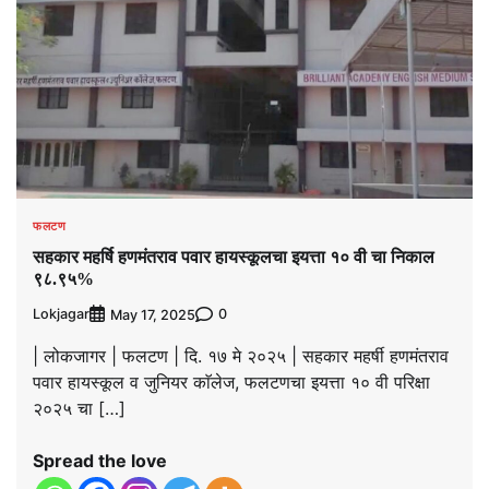
फलटण
सहकार महर्षि हणमंतराव पवार हायस्कूलचा इयत्ता १० वी चा निकाल
९८.९५%
Lokjagar
0
May 17, 2025
| लोकजागर | फलटण | दि. १७ मे २०२५ | सहकार महर्षी हणमंतराव
पवार हायस्कूल व जुनियर काॅलेज, फलटणचा इयत्ता १० वी परिक्षा
२०२५ चा […]
Spread the love