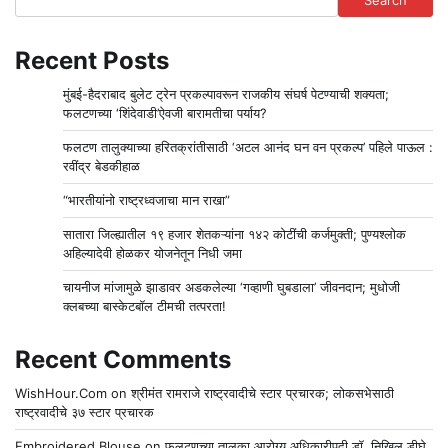
Recent Posts
मुंबई-हैदराबाद बुलेट ट्रेन प्रकल्पावरून राजकीय संघर्ष पेटण्याची शक्यता;
फलटणच्या ‘शिंदेवाडी’ऐवजी बारामतीचा पर्याय?
फलटण तालुक्याच्या हरितक्रांतीसाठी ‘अटल आनंद घन वन प्रकल्प’ पहिले पाऊल :
रवींद्र बेडकीहाळ
“भारतीयांनो राष्ट्रध्वजाचा मान राखा”
सातारा जिल्ह्यातील १९ हजार शेतकऱ्यांना १४२ कोटींची कर्जमुक्ती; पुण्यश्लोक
अहिल्यादेवी होळकर योजनेतून निधी जमा
चायनीज मांजामुळे झाडावर अडकलेल्या ‘गव्हाणी घुबडाला’ जीवनदान; मुधोजी
क्लबच्या बास्केटबॉल टीमची तत्परता!
Recent Comments
WishHour.Com
on
श्रीमंत रामराजे राष्ट्रवादीचे स्टार प्रचारक; लोकसभेसाठी
राष्ट्रवादीचे ३७ स्टार प्रचारक
Embroidered Blouse
on
फलटणच्या तालुका आरोग्य अधिकारीपदी डॉ. निखिल डीघे.