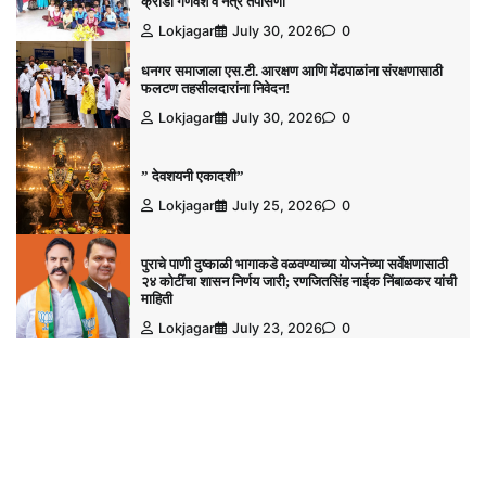
क्रीडा गणवेश व नेत्र तपासणी
Lokjagar
July 30, 2026
0
धनगर समाजाला एस.टी. आरक्षण आणि मेंढपाळांना संरक्षणासाठी
फलटण तहसीलदारांना निवेदन!
Lokjagar
July 30, 2026
0
” देवशयनी एकादशी”
Lokjagar
July 25, 2026
0
पुराचे पाणी दुष्काळी भागाकडे वळवण्याच्या योजनेच्या सर्वेक्षणासाठी
२४ कोटींचा शासन निर्णय जारी; रणजितसिंह नाईक निंबाळकर यांची
माहिती
Lokjagar
July 23, 2026
0