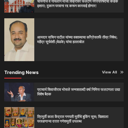
चायनीज व नायलॉन मांजा विक्रीवर फलटण नगरपरिषदेचा कडक
इशारा; दुकान परवाना रद्द करून कारवाई होणार!
आमदार सचिन पाटील यांच्या वक्तव्याचा काँग्रेसतर्फे तीव्र निषेध;
महेंद्र सूर्यवंशी (बेडके) यांचा हल्लाबोल
Trending News
View All
प्राचार्य शिवाजीराव भोसले जन्मशताब्दी वर्षा निमित्त फलटणला उद्या
विशेष बैठक
त्रिमुर्ती कला केंद्रात गणपती मूर्तींचे बुकिंग सुरू; खिशाला
परवडणाऱ्या दरात गणेशमूर्ती उपलब्ध