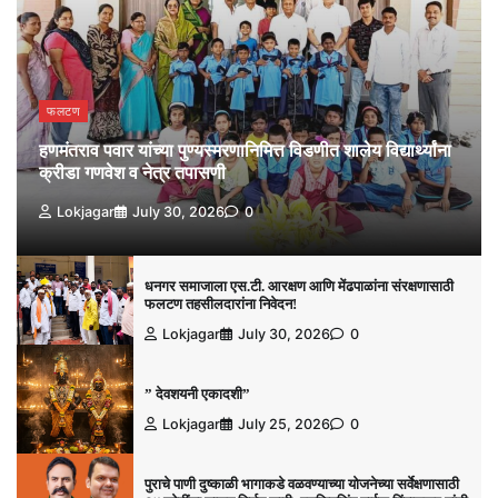
फलटण
हणमंतराव पवार यांच्या पुण्यस्मरणानिमित्त विडणीत शालेय विद्यार्थ्यांना
क्रीडा गणवेश व नेत्र तपासणी
Lokjagar
July 30, 2026
0
धनगर समाजाला एस.टी. आरक्षण आणि मेंढपाळांना संरक्षणासाठी
फलटण तहसीलदारांना निवेदन!
Lokjagar
July 30, 2026
0
” देवशयनी एकादशी”
Lokjagar
July 25, 2026
0
पुराचे पाणी दुष्काळी भागाकडे वळवण्याच्या योजनेच्या सर्वेक्षणासाठी