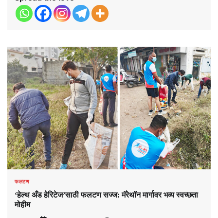
फलटण
‘हेल्थ अँड हेरिटेज’साठी फलटण सज्ज: मॅरेथॉन मार्गावर भव्य स्वच्छता
मोहीम