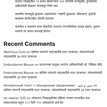
सातारा जिल्ह्यातील १९ हजार शेतकऱ्यांना १४२ कोटींची कर्जमुक्ती; पुण्यश्लोक
अहिल्यादेवी होळकर योजनेतून निधी जमा
चायनीज मांजामुळे झाडावर अडकलेल्या ‘गव्हाणी घुबडाला’ जीवनदान; मुधोजी
क्लबच्या बास्केटबॉल टीमची तत्परता!
चायनीज व नायलॉन मांजा विक्रीवर फलटण नगरपरिषदेचा कडक इशारा; दुकान
परवाना रद्द करून कारवाई होणार!
Recent Comments
WishHour.Com
on
श्रीमंत रामराजे राष्ट्रवादीचे स्टार प्रचारक; लोकसभेसाठी
राष्ट्रवादीचे ३७ स्टार प्रचारक
Embroidered Blouse
on
फलटणच्या तालुका आरोग्य अधिकारीपदी डॉ. निखिल डीघे.
Embroidered Blouse
on
श्रीमंत रामराजे राष्ट्रवादीचे स्टार प्रचारक; लोकसभेसाठी
राष्ट्रवादीचे ३७ स्टार प्रचारक
Интересный текст с обширными сведениями - سين و جيم
on
श्रीमंत रामराजे राष्ट्रवादीचे स्टार प्रचारक; लोकसभेसाठी राष्ट्रवादीचे ३७ स्टार प्रचारक
mr-master-535
on
लोकसभा निवडणुकीच्या पहिल्या टप्प्यात राज्यातील पाच
मतदारसंघात एकूण १८१ पैकी ११० उमेदवारांचे अर्ज वैध