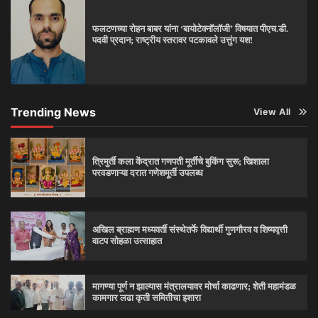
फलटणच्या रोहन बाबर यांना ‘बायोटेक्नॉलॉजी’ विषयात पीएच.डी.
पदवी प्रदान; राष्ट्रीय स्तरावर पटकावले उत्तुंग यश!
Trending News
View All
त्रिमुर्ती कला केंद्रात गणपती मूर्तींचे बुकिंग सुरू; खिशाला
परवडणाऱ्या दरात गणेशमूर्ती उपलब्ध
अखिल ब्राह्मण मध्यवर्ती संस्थेतर्फे विद्यार्थी गुणगौरव व शिष्यवृत्ती
वाटप सोहळा उत्साहात
मागण्या पूर्ण न झाल्यास मंत्रालयावर मोर्चा काढणार; शेती महामंडळ
कामगार लढा कृती समितीचा इशारा