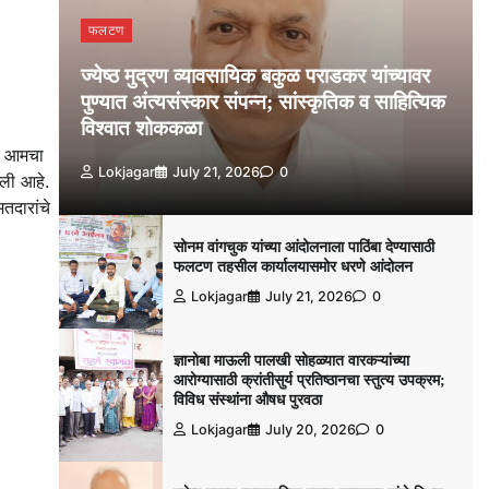
फलटण
ज्येष्ठ मुद्रण व्यावसायिक बकुळ पराडकर यांच्यावर
पुण्यात अंत्यसंस्कार संपन्न; सांस्कृतिक व साहित्यिक
विश्‍वात शोककळा
जर आमचा
Lokjagar
July 21, 2026
0
ली आहे.
तदारांचे
सोनम वांगचुक यांच्या आंदोलनाला पाठिंबा देण्यासाठी
फलटण तहसील कार्यालयासमोर धरणे आंदोलन
Lokjagar
July 21, 2026
0
ज्ञानोबा माऊली पालखी सोहळ्यात वारकऱ्यांच्या
आरोग्यासाठी क्रांतीसुर्य प्रतिष्ठानचा स्तुत्य उपक्रम;
विविध संस्थांना औषध पुरवठा
Lokjagar
July 20, 2026
0