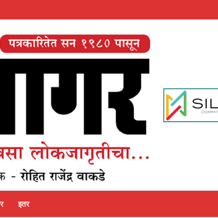
पर
इतर