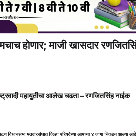
चाच होणार; माजी खासदार रणजितसि
-राष्ट्रवादी महायुतीचा आलेख चढता – रणजितसिंह नाईक
फलटण विधानसभा मतदारसंघात जिल्हा परिषदेच्या आमच्या ४ जागा निवडून आल्या आहे