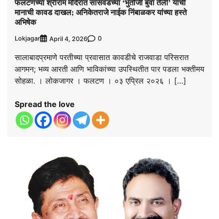
फलटणच्या श्रीराम मंदिरात सासवडच्या ‘भुतोजी बुवा तेली’ यांची
मानाची कावड दाखल; अनिकेतराजे नाईक निंबाळकर यांच्या हस्ते
अभिषेक
Lokjagar
0
April 4, 2026
सालाबादप्रमाणे परतीच्या प्रवासात कावडीचे राजवाडा परिसरात
आगमन; भव्य आरती आणि भाविकांच्या उपस्थितीत पार पडला भक्तीमय
सोहळा. । लोकजागर । फलटण । ०३ एप्रिल २०२६ । […]
Spread the love