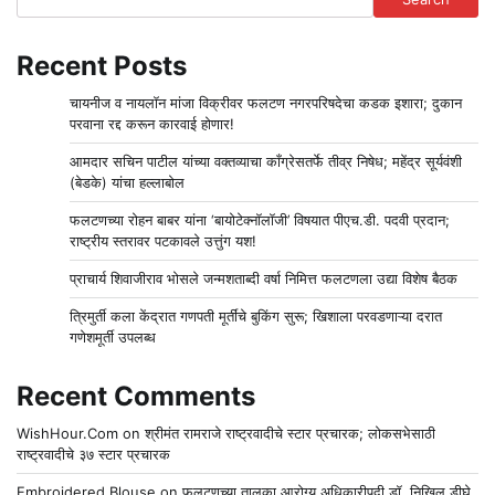
Recent Posts
चायनीज व नायलॉन मांजा विक्रीवर फलटण नगरपरिषदेचा कडक इशारा; दुकान
परवाना रद्द करून कारवाई होणार!
आमदार सचिन पाटील यांच्या वक्तव्याचा काँग्रेसतर्फे तीव्र निषेध; महेंद्र सूर्यवंशी
(बेडके) यांचा हल्लाबोल
फलटणच्या रोहन बाबर यांना ‘बायोटेक्नॉलॉजी’ विषयात पीएच.डी. पदवी प्रदान;
राष्ट्रीय स्तरावर पटकावले उत्तुंग यश!
प्राचार्य शिवाजीराव भोसले जन्मशताब्दी वर्षा निमित्त फलटणला उद्या विशेष बैठक
त्रिमुर्ती कला केंद्रात गणपती मूर्तींचे बुकिंग सुरू; खिशाला परवडणाऱ्या दरात
गणेशमूर्ती उपलब्ध
Recent Comments
WishHour.Com
on
श्रीमंत रामराजे राष्ट्रवादीचे स्टार प्रचारक; लोकसभेसाठी
राष्ट्रवादीचे ३७ स्टार प्रचारक
Embroidered Blouse
on
फलटणच्या तालुका आरोग्य अधिकारीपदी डॉ. निखिल डीघे.