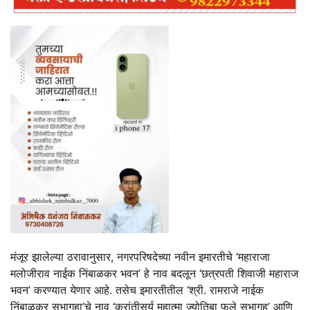
मंजूर झालेल्या ठरावानुसार, नगरपरिषदेच्या नवीन इमारतीचे ‘महाराजा
मलोजीराव नाईक निंबाळकर भवन’ हे नाव बदलून ‘छत्रपती शिवाजी महाराज
भवन’ करण्यात येणार आहे. तसेच इमारतीतील ‘श्री. रामराजे नाईक
निंबाळकर सभागृहा’चे नाव ‘क्रांतीसूर्य महात्मा ज्योतिबा फुले सभागृह’ आणि