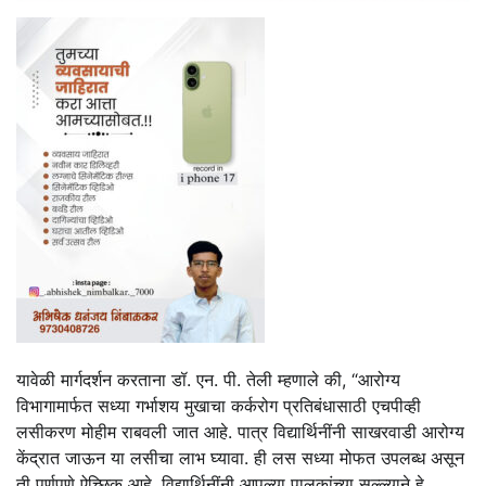
यावेळी मार्गदर्शन करताना डॉ. एन. पी. तेली म्हणाले की, “आरोग्य
विभागामार्फत सध्या गर्भाशय मुखाचा कर्करोग प्रतिबंधासाठी एचपीव्ही
लसीकरण मोहीम राबवली जात आहे. पात्र विद्यार्थिनींनी साखरवाडी आरोग्य
केंद्रात जाऊन या लसीचा लाभ घ्यावा. ही लस सध्या मोफत उपलब्ध असून
ती पूर्णपणे ऐच्छिक आहे. विद्यार्थिनींनी आपल्या पालकांच्या सल्ल्याने हे