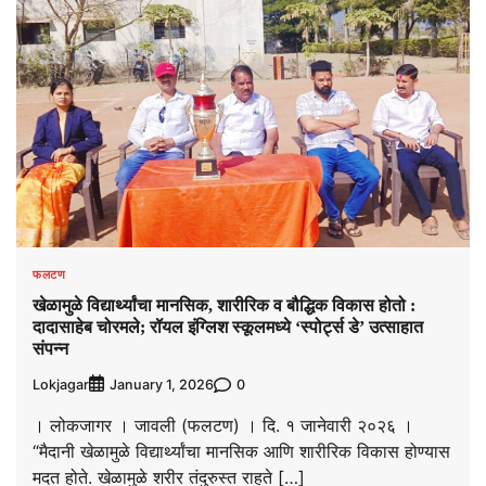
फलटण
खेळामुळे विद्यार्थ्यांचा मानसिक, शारीरिक व बौद्धिक विकास होतो :
दादासाहेब चोरमले; रॉयल इंग्लिश स्कूलमध्ये ‘स्पोर्ट्स डे’ उत्साहात
संपन्न
Lokjagar
0
January 1, 2026
। लोकजागर । जावली (फलटण) । दि. १ जानेवारी २०२६ ।
“मैदानी खेळामुळे विद्यार्थ्यांचा मानसिक आणि शारीरिक विकास होण्यास
मदत होते. खेळामुळे शरीर तंदुरुस्त राहते […]