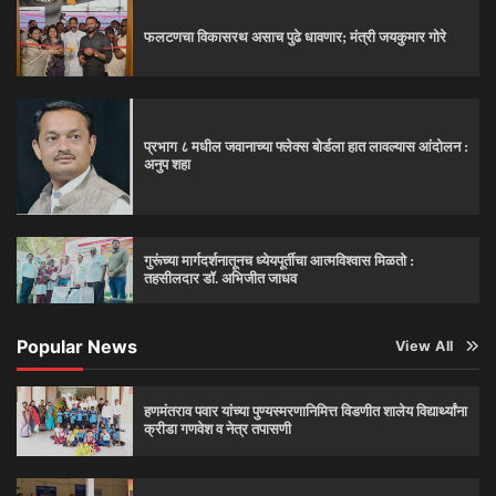
फलटणचा विकासरथ असाच पुढे धावणार; मंत्री जयकुमार गोरे
प्रभाग ८ मधील जवानाच्या फ्लेक्स बोर्डला हात लावल्यास आंदोलन :
अनुप शहा
गुरूंच्या मार्गदर्शनातूनच ध्येयपूर्तीचा आत्मविश्‍वास मिळतो :
तहसीलदार डॉ. अभिजीत जाधव
Popular News
View All
हणमंतराव पवार यांच्या पुण्यस्मरणानिमित्त विडणीत शालेय विद्यार्थ्यांना
क्रीडा गणवेश व नेत्र तपासणी