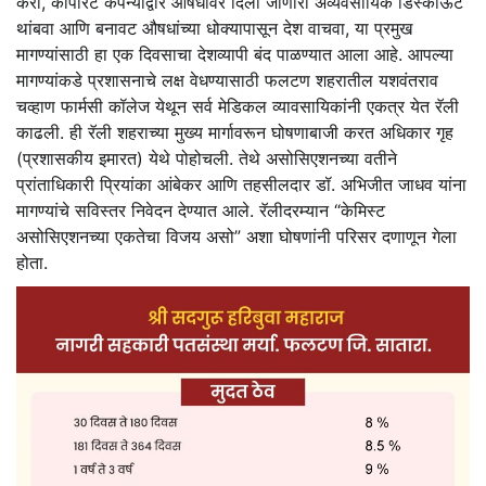
करा, कॉर्पोरेट कंपन्यांद्वारे औषधांवर दिला जाणारा अव्यवसायिक डिस्काऊंट
थांबवा आणि बनावट औषधांच्या धोक्यापासून देश वाचवा, या प्रमुख
मागण्यांसाठी हा एक दिवसाचा देशव्यापी बंद पाळण्यात आला आहे. आपल्या
मागण्यांकडे प्रशासनाचे लक्ष वेधण्यासाठी फलटण शहरातील यशवंतराव
चव्हाण फार्मसी कॉलेज येथून सर्व मेडिकल व्यावसायिकांनी एकत्र येत रॅली
काढली. ही रॅली शहराच्या मुख्य मार्गावरून घोषणाबाजी करत अधिकार गृह
(प्रशासकीय इमारत) येथे पोहोचली. तेथे असोसिएशनच्या वतीने
प्रांताधिकारी प्रियांका आंबेकर आणि तहसीलदार डॉ. अभिजीत जाधव यांना
मागण्यांचे सविस्तर निवेदन देण्यात आले. रॅलीदरम्यान “केमिस्ट
असोसिएशनच्या एकतेचा विजय असो” अशा घोषणांनी परिसर दणाणून गेला
होता.