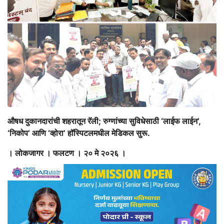
औषध दुकानदारांची शहरातून रॅली; रुग्णांच्या सुविधेसाठी ‘लाईफ लाईन’,
‘निकोप’ आणि ‘व्होरा’ हॉस्पिटलमधील मेडिकल सुरू.
। लोकजागर । फलटण । २० मे २०२६ ।