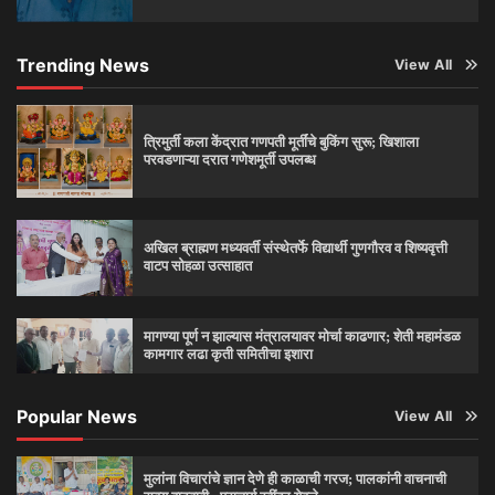
Trending News
View All
त्रिमुर्ती कला केंद्रात गणपती मूर्तींचे बुकिंग सुरू; खिशाला
परवडणाऱ्या दरात गणेशमूर्ती उपलब्ध
अखिल ब्राह्मण मध्यवर्ती संस्थेतर्फे विद्यार्थी गुणगौरव व शिष्यवृत्ती
वाटप सोहळा उत्साहात
मागण्या पूर्ण न झाल्यास मंत्रालयावर मोर्चा काढणार; शेती महामंडळ
कामगार लढा कृती समितीचा इशारा
Popular News
View All
मुलांना विचारांचे ज्ञान देणे ही काळाची गरज; पालकांनी वाचनाची