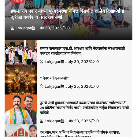
फलटण
हणमंतराव पवार यांच्या पुण्यस्मरणानिमित्त विडणीत शालेय विद्यार्थ्यांना
क्रीडा गणवेश व नेत्र तपासणी
Lokjagar
July 30, 2026
0
धनगर समाजाला एस.टी. आरक्षण आणि मेंढपाळांना संरक्षणासाठी
फलटण तहसीलदारांना निवेदन!
Lokjagar
July 30, 2026
0
” देवशयनी एकादशी”
Lokjagar
July 25, 2026
0
पुराचे पाणी दुष्काळी भागाकडे वळवण्याच्या योजनेच्या सर्वेक्षणासाठी
२४ कोटींचा शासन निर्णय जारी; रणजितसिंह नाईक निंबाळकर यांची
माहिती
Lokjagar
July 23, 2026
0
एस.आय.आर. फॉर्म न मिळालेल्या नागरिकांनी संपर्क साधावा;