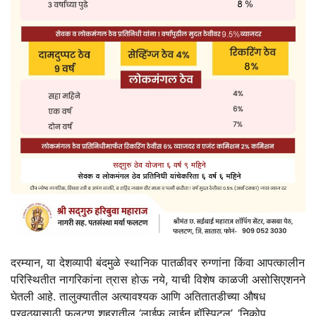
दरम्यान, या देशव्यापी बंदमुळे स्थानिक पातळीवर रुग्णांना किंवा आपत्कालीन
परिस्थितीत नागरिकांना त्रास होऊ नये, याची विशेष काळजी असोसिएशनने
घेतली आहे. तालुक्यातील अत्यावश्यक आणि अतितातडीच्या औषध
पुरवठ्यासाठी फलटण शहरातील ‘लाईफ लाईन हॉस्पिटल’, ‘निकोप