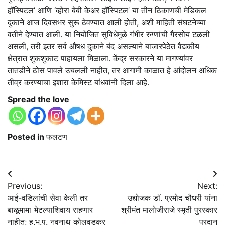
हॉस्पिटल’ आणि ‘व्होरा बेबी केअर हॉस्पिटल’ या तीन ठिकाणची मेडिकल
दुकाने आज दिवसभर सुरू ठेवण्यात आली होती, अशी माहिती संघटनेच्या
वतीने देण्यात आली. या नियोजित सुविधेमुळे गंभीर रुग्णांची गैरसोय टळली
असली, तरी इतर सर्व औषध दुकाने बंद असल्याने बाजारपेठेत वैद्यकीय
क्षेत्रात शुकशुकाट पाहायला मिळाला. केंद्र सरकारने या मागण्यांवर
तातडीने ठोस पावले उचलली नाहीत, तर आगामी काळात हे आंदोलन अधिक
तीव्र करण्याचा इशारा केमिस्ट बांधवांनी दिला आहे.
Spread the love
Posted in
फलटण
Post
Previous:
Next:
navigation
आई-वडिलांची सेवा केली तर
उद्योजक डॉ. प्रमोद चौधरी यांना
बाळूमामा भेटल्याशिवाय राहणार
श्रीमंत मालोजीराजे स्मृती पुरस्कार
नाहीत; ह.भ.प. नवनाथ कोलवडकर
प्रदान