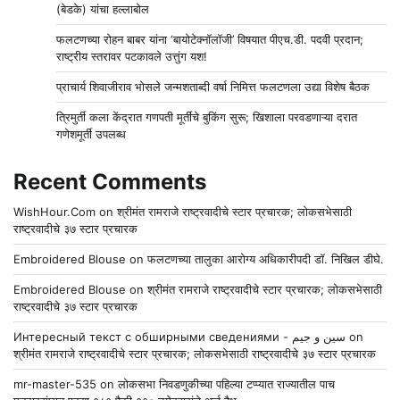
(बेडके) यांचा हल्लाबोल
फलटणच्या रोहन बाबर यांना ‘बायोटेक्नॉलॉजी’ विषयात पीएच.डी. पदवी प्रदान;
राष्ट्रीय स्तरावर पटकावले उत्तुंग यश!
प्राचार्य शिवाजीराव भोसले जन्मशताब्दी वर्षा निमित्त फलटणला उद्या विशेष बैठक
त्रिमुर्ती कला केंद्रात गणपती मूर्तींचे बुकिंग सुरू; खिशाला परवडणाऱ्या दरात
गणेशमूर्ती उपलब्ध
Recent Comments
WishHour.Com
on
श्रीमंत रामराजे राष्ट्रवादीचे स्टार प्रचारक; लोकसभेसाठी
राष्ट्रवादीचे ३७ स्टार प्रचारक
Embroidered Blouse
on
फलटणच्या तालुका आरोग्य अधिकारीपदी डॉ. निखिल डीघे.
Embroidered Blouse
on
श्रीमंत रामराजे राष्ट्रवादीचे स्टार प्रचारक; लोकसभेसाठी
राष्ट्रवादीचे ३७ स्टार प्रचारक
Интересный текст с обширными сведениями - سين و جيم
on
श्रीमंत रामराजे राष्ट्रवादीचे स्टार प्रचारक; लोकसभेसाठी राष्ट्रवादीचे ३७ स्टार प्रचारक
mr-master-535
on
लोकसभा निवडणुकीच्या पहिल्या टप्प्यात राज्यातील पाच