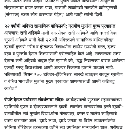
कायापालट केला जाईल. डिजिटल युगात येथील विद्यार्थ्यांना आधुनिक
तंत्रज्ञानाचा वापर करता यावा, यासाठी शाळांमध्ये तातडीने कॉम्प्युटरची
(संगणक) उत्तम सोय करण्यात येईल,” अशी ग्वाही त्यांनी दिली.
२२ वर्षांची अविरत सामाजिक बांधिलकी; ग्रामीण मुलांना मुख्य प्रवाहात
आणणार: सनी अहिवळे
माजी नगरसेवक सनी अहिवळे आणि नगरसेविका
सुपर्णा अहिवळे यांनी गेली २२ वर्षे अविरतपणे सामाजिक बांधिलकीतून
दरवर्षी हजारो गरीब व होतकरू विद्यार्थ्यांना शालेय उपयोगी वस्तू, दप्तर,
वह्या व पुस्तके देऊन शिक्षणासाठी प्रोत्साहित केले आहे. सत्काराला उत्तर
देताना सनी अहिवळे भावूक होत म्हणाले की, “बुद्ध निवासच्या दारात आलेल्या
एकाही गरजू विद्यार्थ्याला आम्ही आजवर रिकाम्या हाताने पाठवले नाही.
भविष्यातही ‘मिशन १०० डॉक्टर-इंजिनिअर’ सारखे उपक्रम राबवून ग्रामीण
व वंचित भागातील मुलांना मुख्य प्रवाहात आणण्यासाठी आम्ही कटिबद्ध
आहोत.”
रोपटे देऊन पर्यावरण संवर्धनाचा संदेश:
कार्यक्रमाची सुरुवात महामानवांच्या
प्रतिमांचे पूजन व दीपप्रज्वलनाने झाली. त्यानंतर मान्यवरांच्या हस्ते दहावी-
बारावीतील सर्व गुणवंत विद्यार्थ्यांना गौरवपत्र, दप्तर व शालेय साहित्याचे
वाटप करण्यात आले. ‘झाडे लावा, झाडे जगवा’ या विशेष उपक्रमांतर्गत
सोनिया चॅरिटेबल ट्रस्टच्या वतीने सर्व उपस्थित मान्यवरांना शाल, श्रीफळ