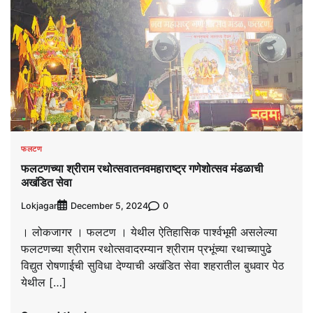
फलटण
फलटणच्या श्रीराम रथोत्सवातनवमहाराष्ट्र गणेशोत्सव मंडळाची
अखंडित सेवा
Lokjagar
0
December 5, 2024
। लोकजागर । फलटण । येथील ऐतिहासिक पार्श्‍वभूमी असलेल्या
फलटणच्या श्रीराम रथोत्सवादरम्यान श्रीराम प्रभूंच्या रथाच्यापुढे
विद्युत रोषणाईची सुविधा देण्याची अखंडित सेवा शहरातील बुधवार पेठ
येथील […]