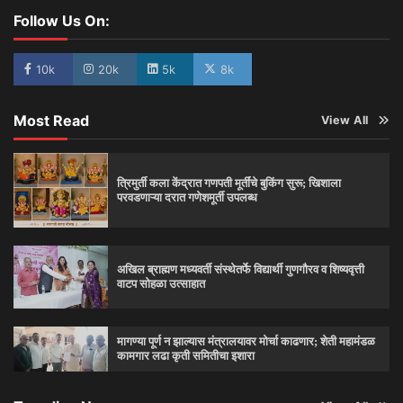
Follow Us On:
10k
20k
5k
8k
Most Read
View All
त्रिमुर्ती कला केंद्रात गणपती मूर्तींचे बुकिंग सुरू; खिशाला
परवडणाऱ्या दरात गणेशमूर्ती उपलब्ध
अखिल ब्राह्मण मध्यवर्ती संस्थेतर्फे विद्यार्थी गुणगौरव व शिष्यवृत्ती
वाटप सोहळा उत्साहात
मागण्या पूर्ण न झाल्यास मंत्रालयावर मोर्चा काढणार; शेती महामंडळ
कामगार लढा कृती समितीचा इशारा