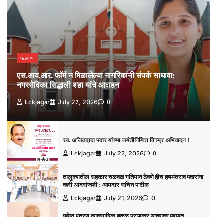
फलटण
एस.आय.आर. फॉर्म न मिळालेल्या नागरिकांनी संपर्क साधावा;
नगरसेविका सिद्धाली शहा यांचे आवाहन
Lokjagar
July 22, 2026
0
स्व. अजितदादा पवार यांच्या जयंतीनिमित्त विनम्र अभिवादन !
Lokjagar
July 22, 2026
0
तालुक्यातील सहकार चळवळ गतिमान ठेवणे हीच हणमंतराव पवारांना
खरी आदरांजली : आमदार सचिन पाटील
Lokjagar
July 21, 2026
0
ज्येष्ठ मुद्रण व्यावसायिक बकुळ पराडकर यांच्यावर पुण्यात