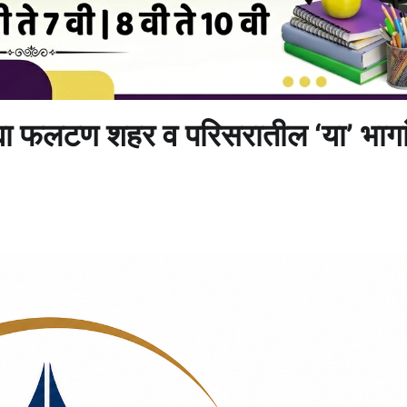
्या फलटण शहर व परिसरातील ‘या’ भागा