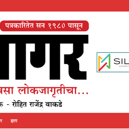
पर
इतर