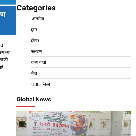
Categories
अग्रलेख
इतर
ईपेपर
गत
फलटण
णाऱ्या
 रोजी
राज्य वार्ता
हे.
लेख
सातारा जिल्हा
Global News