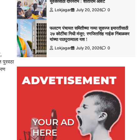
युवकांसाठी दीपस्तंभ : शांताराम आवटे
Lokjagar
July 20, 2026
0
फलटण पंचायत समितीच्या नव्या सुसज्ज इमारतीसाठी
२७ कोटींचा निधी मंजूर; रणजितसिंह नाईक निंबाळकर
यांच्या पाठपुराव्याला यश !
Lokjagar
July 20, 2026
0
,
ज पुरवठा
तरण