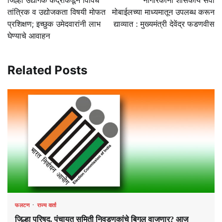
जिल्हा उद्योगक केंद्राकडून विविध
नागरिकांना शासकीय सेवा
तांत्रिक व उद्योजकता विषयी मोफत
मोबाईलच्या माध्यमातून उपलब्ध करून
प्रशिक्षण; इच्छुक उमेदवारांनी लाभ
द्याव्यात : मुख्यमंत्री देवेंद्र फडणवीस
घेण्याचे आवाहन
Related Posts
फलटण
राज्य वार्ता
जिल्हा परिषद, पंचायत समिती निवडणुकांचे बिगुल वाजणार? आज