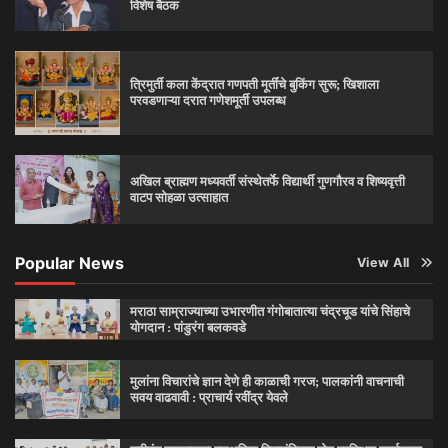
विशेष बैठक
त्रिमुर्ती कला केंद्रात गणपती मूर्तींचे बुकिंग सुरू; खिशाला
परवडणाऱ्या दरात गणेशमूर्ती उपलब्ध
अखिल ब्राह्मण मध्यवर्ती संस्थेतर्फे विद्यार्थी गुणगौरव व शिष्यवृत्ती
वाटप सोहळा उत्साहात
Popular News
View All
मराठा साम्राज्याच्या उभारणीत गंगोबातात्या चंद्रचूड यांचे सिंहाचे
योगदान : पांडुरंग बलकवडे
मुलांना विचारांचे ज्ञान देणे ही काळाची गरज; पालकांनी वाचनाची
सवय वाढवावी : प्राचार्य रवींद्र येवले