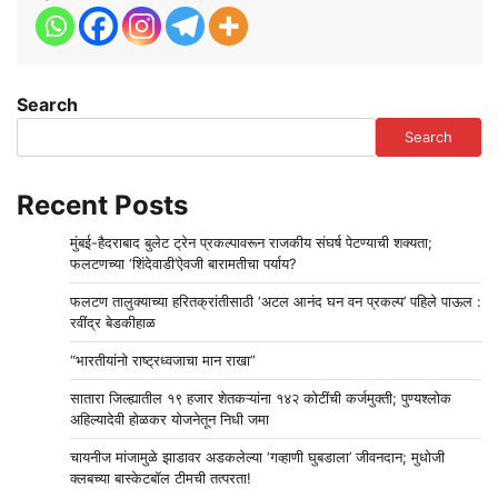
Search
Search
Recent Posts
मुंबई-हैदराबाद बुलेट ट्रेन प्रकल्पावरून राजकीय संघर्ष पेटण्याची शक्यता;
फलटणच्या ‘शिंदेवाडी’ऐवजी बारामतीचा पर्याय?
फलटण तालुक्याच्या हरितक्रांतीसाठी ‘अटल आनंद घन वन प्रकल्प’ पहिले पाऊल :
रवींद्र बेडकीहाळ
“भारतीयांनो राष्ट्रध्वजाचा मान राखा”
सातारा जिल्ह्यातील १९ हजार शेतकऱ्यांना १४२ कोटींची कर्जमुक्ती; पुण्यश्लोक
अहिल्यादेवी होळकर योजनेतून निधी जमा
चायनीज मांजामुळे झाडावर अडकलेल्या ‘गव्हाणी घुबडाला’ जीवनदान; मुधोजी
क्लबच्या बास्केटबॉल टीमची तत्परता!