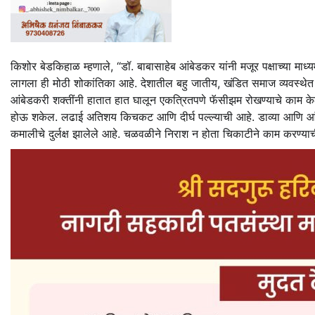
किशोर बेडकिहाळ म्हणाले, “डॉ. बाबासाहेब आंबेडकर यांनी मजूर पक्षाच्या माध्यम
लागला ही मोठी शोकांतिका आहे. देशातील बहु जातीय, खंडित समाज व्यवस्थेत 
आंबेडकरी शक्तींनी हातात हात घालून एकत्रितपणे फॅसीझम रोखण्याचे काम केल
होऊ शकेल. लढाई अतिशय किचकट आणि दीर्घ पल्ल्याची आहे. डाव्या आणि आंबे
कमालीचे दुर्लक्ष झालेले आहे. चळवळीने निराश न होता चिकाटीने काम करण्या