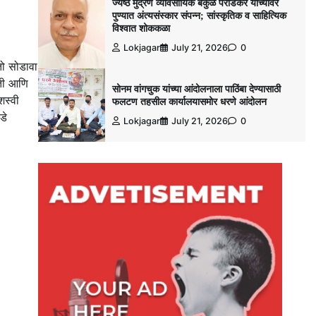
ज्येष्ठ मुद्रण व्यावसायिक बकुळ पराडकर यांच्यावर
पुण्यात अंत्यसंस्कार संपन्न; सांस्कृतिक व साहित्यिक
विश्‍वात शोककळा
Lokjagar
July 21, 2026
0
 तो सोडावा
्ती आणि
सोनम वांगचुक यांच्या आंदोलनाला पाठिंबा देण्यासाठी
शस्वी
फलटण तहसील कार्यालयासमोर धरणे आंदोलन
डे
Lokjagar
July 21, 2026
0