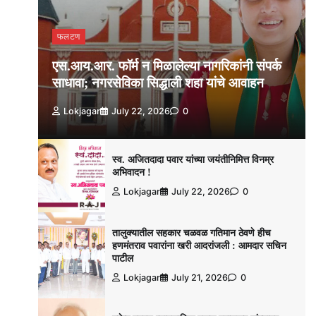
फलटण
एस.आय.आर. फॉर्म न मिळालेल्या नागरिकांनी संपर्क
साधावा; नगरसेविका सिद्धाली शहा यांचे आवाहन
Lokjagar
July 22, 2026
0
स्व. अजितदादा पवार यांच्या जयंतीनिमित्त विनम्र
अभिवादन !
Lokjagar
July 22, 2026
0
तालुक्यातील सहकार चळवळ गतिमान ठेवणे हीच
हणमंतराव पवारांना खरी आदरांजली : आमदार सचिन
पाटील
Lokjagar
July 21, 2026
0