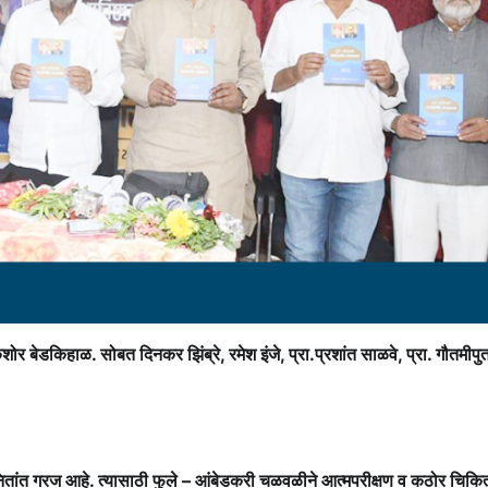
ेडकिहाळ. सोबत दिनकर झिंब्रे, रमेश इंजे, प्रा.प्रशांत साळवे, प्रा. गौतमीपुत्
नितांत गरज आहे. त्यासाठी फुले – आंबेडकरी चळवळीने आत्मपरीक्षण व कठोर चिकित