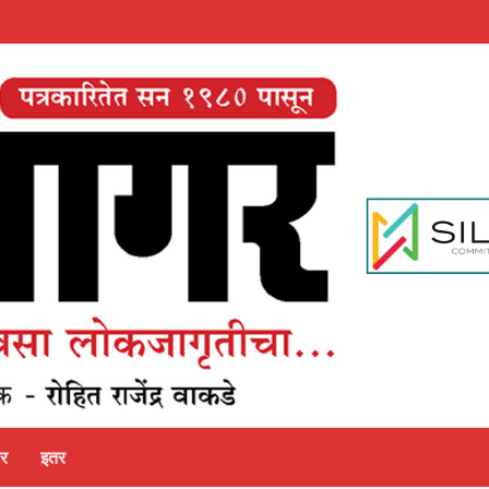
पर
इतर