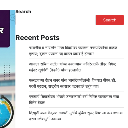
Search
Search
Recent Posts
चायनीज व नायलॉन मांजा विक्रीवर फलटण नगरपरिषदेचा कडक
इशारा; दुकान परवाना रद्द करून कारवाई होणार!
आमदार सचिन पाटील यांच्या वक्तव्याचा काँग्रेसतर्फे तीव्र निषेध;
महेंद्र सूर्यवंशी (बेडके) यांचा हल्लाबोल
फलटणच्या रोहन बाबर यांना ‘बायोटेक्नॉलॉजी’ विषयात पीएच.डी.
पदवी प्रदान; राष्ट्रीय स्तरावर पटकावले उत्तुंग यश!
प्राचार्य शिवाजीराव भोसले जन्मशताब्दी वर्षा निमित्त फलटणला उद्या
विशेष बैठक
त्रिमुर्ती कला केंद्रात गणपती मूर्तींचे बुकिंग सुरू; खिशाला परवडणाऱ्या
दरात गणेशमूर्ती उपलब्ध