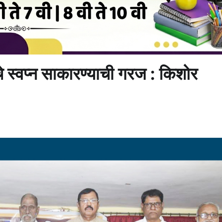
े स्वप्न साकारण्याची गरज : किशोर