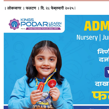
। लोकजागर । फलटण । दि. २८ फेब्रुवारी २०२५
I