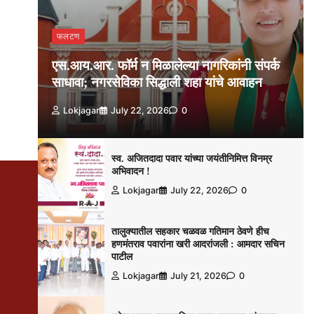
फलटण
एस.आय.आर. फॉर्म न मिळालेल्या नागरिकांनी संपर्क
साधावा; नगरसेविका सिद्धाली शहा यांचे आवाहन
Lokjagar
July 22, 2026
0
स्व. अजितदादा पवार यांच्या जयंतीनिमित्त विनम्र
अभिवादन !
Lokjagar
July 22, 2026
0
तालुक्यातील सहकार चळवळ गतिमान ठेवणे हीच
हणमंतराव पवारांना खरी आदरांजली : आमदार सचिन
पाटील
Lokjagar
July 21, 2026
0