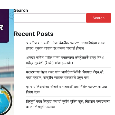
Search
Search
Recent Posts
चायनीज व नायलॉन मांजा विक्रीवर फलटण नगरपरिषदेचा कडक
इशारा; दुकान परवाना रद्द करून कारवाई होणार!
आमदार सचिन पाटील यांच्या वक्तव्याचा काँग्रेसतर्फे तीव्र निषेध;
महेंद्र सूर्यवंशी (बेडके) यांचा हल्लाबोल
फलटणच्या रोहन बाबर यांना ‘बायोटेक्नॉलॉजी’ विषयात पीएच.डी.
पदवी प्रदान; राष्ट्रीय स्तरावर पटकावले उत्तुंग यश!
प्राचार्य शिवाजीराव भोसले जन्मशताब्दी वर्षा निमित्त फलटणला उद्या
विशेष बैठक
त्रिमुर्ती कला केंद्रात गणपती मूर्तींचे बुकिंग सुरू; खिशाला परवडणाऱ्या
दरात गणेशमूर्ती उपलब्ध