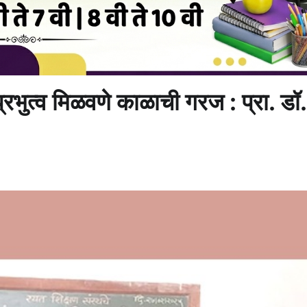
र प्रभुत्व मिळवणे काळाची गरज : प्रा. डॉ.