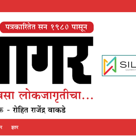
पर
इतर