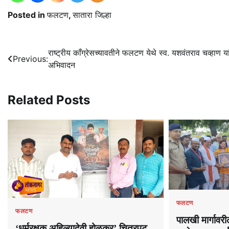
Posted in
फलटण
,
सातारा जिल्हा
Post
राष्ट्रीय काँग्रेसच्यावतीने फलटण येथे स्व. यशवंतराव चव्हाण या
Previous:
अभिवादन
navigation
Related Posts
फलटण
फलटण
पालखी मार्गावरी
‘धर्मरक्षक अहिल्यादेवी होळकर’ चित्रपट