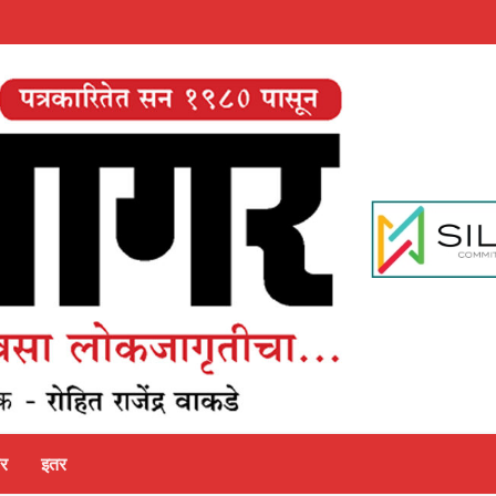
पर
इतर