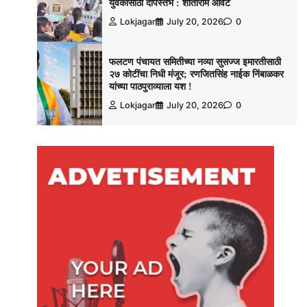
युवकांसाठी दीपस्तंभ : शांताराम आवटे
Lokjagar
July 20, 2026
0
फलटण पंचायत समितीच्या नव्या सुसज्ज इमारतीसाठी
२७ कोटींचा निधी मंजूर; रणजितसिंह नाईक निंबाळकर
यांच्या पाठपुराव्याला यश !
Lokjagar
July 20, 2026
0