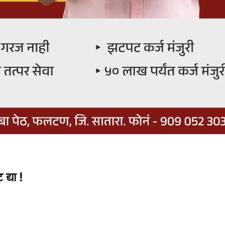
्या !