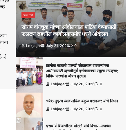
रकट
फलटण
सोनम वांगचुक यांच्या आंदोलनाला पाठिंबा देण्यासाठी
फलटण तहसील कार्यालयासमोर धरणे आंदोलन
 अशा
ंपन्न
Lokjagar
July 21, 2026
0
ल
 […]
ज्ञानोबा माऊली पालखी सोहळ्यात वारकऱ्यांच्या
आरोग्यासाठी क्रांतीसुर्य प्रतिष्ठानचा स्तुत्य उपक्रम;
विविध संस्थांना औषध पुरवठा
Lokjagar
July 20, 2026
0
ज्येष्ठ मुद्रण व्यावसायिक बकुळ पराडकर यांचे निधन
Lokjagar
July 20, 2026
0
प्राचार्य शिवाजीराव भोसले यांचे विचार आजच्या