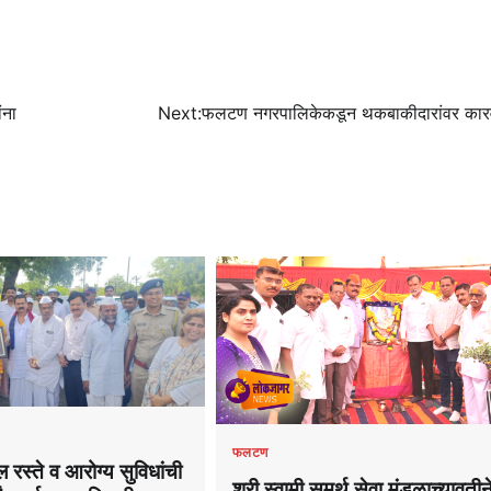
ंना
Next:
फलटण नगरपालिकेकडून थकबाकीदारांवर कारव
फलटण
ल रस्ते व आरोग्य सुविधांची
श्री स्वामी समर्थ सेवा मंडळाच्यावतीने