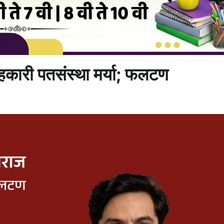
सहकारी पतसंस्था मर्या; फलटण