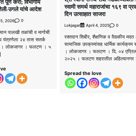
ंत पूर्ण करा; विभागीय
स्वामी समर्थ महाराजांचा १६९ वा प्
ेली-उगले यांचे आदेश
दिन उत्साहात साजरा
0
 5, 2026
Lokjagar
0
April 4, 2025
्यान पालखी तळांची व मार्गाची
रक्तदान शिबीर, शैक्षणिक व वैद्यकीय मदत
य यंत्रणेला २४ तास सतर्क
सामाजिक उपक्रमांसह धार्मिक कार्यक्रम स
चना. । लोकजागर । फलटण । ५
। लोकजागर । फलटण । दि. ०४ एप्रि
]
२०२५ । फलटण शहरातील अहिल्यानगर
ove
Spread the love