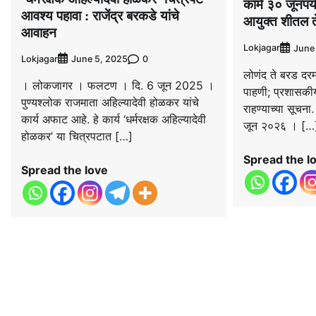
कामे ३० जूनपर्य
आवश्य पहावा : राजेंद्र बरकडे यांचे
आयुक्त शीतल त
आवाहन
Lokjagar
June
Lokjagar
0
June 5, 2025
लोणंद ते बरड दरम
। लोकजागर । फलटण । दि. 6 जून 2025 ।
पाहणी; प्रशासकी
पुण्यश्‍लोक राजमाता अहिल्यादेवी होळकर यांचे
राहण्याच्या सू
कार्य अफाट आहे. हे कार्य ‘धर्मरक्षक अहिल्यादेवी
जून २०२६ । […
होळकर’ या चित्रपटात […]
Spread the l
Spread the love