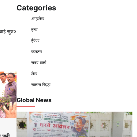
Categories
अग्रलेख
इतर
ाई सुरु
ईपेपर
फलटण
राज्य वार्ता
लेख
सातारा जिल्हा
Global News
 श्री