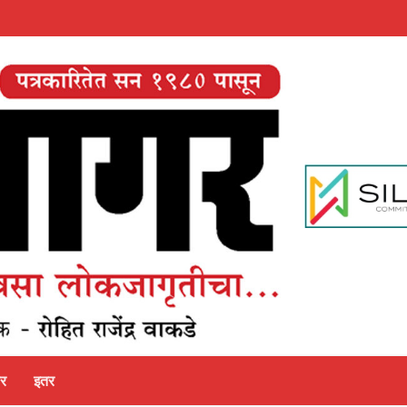
पर
इतर