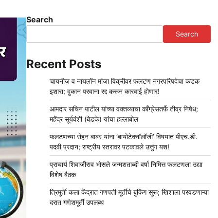
Search
Search
Recent Posts
चायनीज व नायलॉन मांजा विक्रीवर फलटण नगरपरिषदेचा कडक
इशारा; दुकान परवाना रद्द करून कारवाई होणार!
आमदार सचिन पाटील यांच्या वक्तव्याचा काँग्रेसतर्फे तीव्र निषेध;
महेंद्र सूर्यवंशी (बेडके) यांचा हल्लाबोल
फलटणच्या रोहन बाबर यांना ‘बायोटेक्नॉलॉजी’ विषयात पीएच.डी.
पदवी प्रदान; राष्ट्रीय स्तरावर पटकावले उत्तुंग यश!
प्राचार्य शिवाजीराव भोसले जन्मशताब्दी वर्षा निमित्त फलटणला उद्या
विशेष बैठक
त्रिमुर्ती कला केंद्रात गणपती मूर्तींचे बुकिंग सुरू; खिशाला परवडणाऱ्या
दरात गणेशमूर्ती उपलब्ध