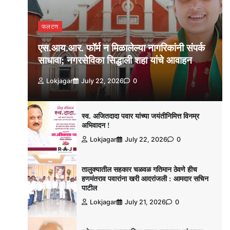
फलटण
एस.आय.आर. फॉर्म न मिळालेल्या नागरिकांनी संपर्क
साधावा; नगरसेविका सिद्धाली शहा यांचे आवाहन
Lokjagar
July 22, 2026
0
स्व. अजितदादा पवार यांच्या जयंतीनिमित्त विनम्र
अभिवादन !
Lokjagar
July 22, 2026
0
तालुक्यातील सहकार चळवळ गतिमान ठेवणे हीच
हणमंतराव पवारांना खरी आदरांजली : आमदार सचिन
पाटील
Lokjagar
July 21, 2026
0