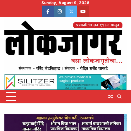
Skip
Sunday, August 9, 2026
to
facebook
instagram
twitter
youtube
content