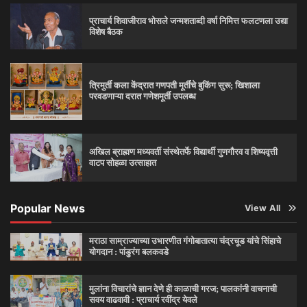
प्राचार्य शिवाजीराव भोसले जन्मशताब्दी वर्षा निमित्त फलटणला उद्या
विशेष बैठक
त्रिमुर्ती कला केंद्रात गणपती मूर्तींचे बुकिंग सुरू; खिशाला
परवडणाऱ्या दरात गणेशमूर्ती उपलब्ध
अखिल ब्राह्मण मध्यवर्ती संस्थेतर्फे विद्यार्थी गुणगौरव व शिष्यवृत्ती
वाटप सोहळा उत्साहात
Popular News
View All
मराठा साम्राज्याच्या उभारणीत गंगोबातात्या चंद्रचूड यांचे सिंहाचे
योगदान : पांडुरंग बलकवडे
मुलांना विचारांचे ज्ञान देणे ही काळाची गरज; पालकांनी वाचनाची
सवय वाढवावी : प्राचार्य रवींद्र येवले