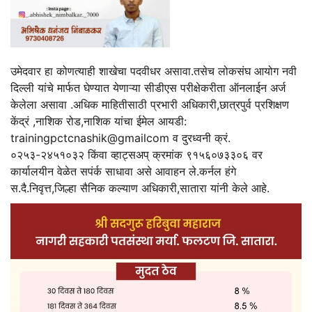
उमेदवार हा कोणत्याही शाखेचा पदवीधर असावा.तसेच लोकसंघ आयोग नवी
दिल्ली यांचे मार्फत घेण्यात येणाऱ्या सीडीएस परीक्षेकरीता ऑनलाईन अर्ज
केलेला असावा .अधिक माहितीसाठी प्रभारी अधिकारी,छात्रपुर्व प्रशिक्षण
केंद्रं ,नाशिक रोड,नाशिक यांचा ईमेल आयडी:
trainingpctcnashik@gmailcom व दुरध्वनी क्रं.
०२५३-२४५१०३२ किंवा व्हाट्सअप् क्रमांक ९१५६०७३३०६ वर
कार्यालयीन वेळेत सपंर्क साधावा असे आवाहन ले.कर्नल हंगे
स.दै.निवृत्त,जिल्हा सैनिक कल्याण अधिकारी,सातारा यांनी केले आहे.