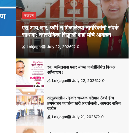
फलटण
एस.आय.आर. फॉर्म न मिळालेल्या नागरिकांनी संपर्क
साधावा; नगरसेविका सिद्धाली शहा यांचे आवाहन
Lokjagar
July 22, 2026
0
स्व. अजितदादा पवार यांच्या जयंतीनिमित्त विनम्र
अभिवादन !
Lokjagar
July 22, 2026
0
तालुक्यातील सहकार चळवळ गतिमान ठेवणे हीच
हणमंतराव पवारांना खरी आदरांजली : आमदार सचिन
पाटील
Lokjagar
July 21, 2026
0