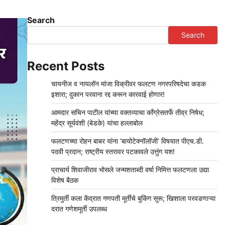
Search
Search
Recent Posts
चायनीज व नायलॉन मांजा विक्रीवर फलटण नगरपरिषदेचा कडक
इशारा; दुकान परवाना रद्द करून कारवाई होणार!
आमदार सचिन पाटील यांच्या वक्तव्याचा काँग्रेसतर्फे तीव्र निषेध;
महेंद्र सूर्यवंशी (बेडके) यांचा हल्लाबोल
फलटणच्या रोहन बाबर यांना ‘बायोटेक्नॉलॉजी’ विषयात पीएच.डी.
पदवी प्रदान; राष्ट्रीय स्तरावर पटकावले उत्तुंग यश!
प्राचार्य शिवाजीराव भोसले जन्मशताब्दी वर्षा निमित्त फलटणला उद्या
विशेष बैठक
त्रिमुर्ती कला केंद्रात गणपती मूर्तींचे बुकिंग सुरू; खिशाला परवडणाऱ्या
दरात गणेशमूर्ती उपलब्ध