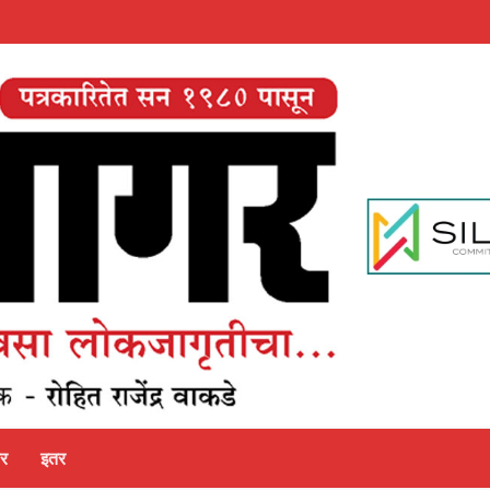
पर
इतर