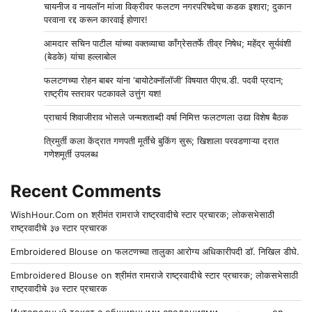
चायनीज व नायलॉन मांजा विक्रीवर फलटण नगरपरिषदेचा कडक इशारा; दुकान
परवाना रद्द करून कारवाई होणार!
आमदार सचिन पाटील यांच्या वक्तव्याचा काँग्रेसतर्फे तीव्र निषेध; महेंद्र सूर्यवंशी
(बेडके) यांचा हल्लाबोल
फलटणच्या रोहन बाबर यांना ‘बायोटेक्नॉलॉजी’ विषयात पीएच.डी. पदवी प्रदान;
राष्ट्रीय स्तरावर पटकावले उत्तुंग यश!
प्राचार्य शिवाजीराव भोसले जन्मशताब्दी वर्षा निमित्त फलटणला उद्या विशेष बैठक
त्रिमुर्ती कला केंद्रात गणपती मूर्तींचे बुकिंग सुरू; खिशाला परवडणाऱ्या दरात
गणेशमूर्ती उपलब्ध
Recent Comments
WishHour.Com
on
श्रीमंत रामराजे राष्ट्रवादीचे स्टार प्रचारक; लोकसभेसाठी
राष्ट्रवादीचे ३७ स्टार प्रचारक
Embroidered Blouse
on
फलटणच्या तालुका आरोग्य अधिकारीपदी डॉ. निखिल डीघे.
Embroidered Blouse
on
श्रीमंत रामराजे राष्ट्रवादीचे स्टार प्रचारक; लोकसभेसाठी
राष्ट्रवादीचे ३७ स्टार प्रचारक
Интересный текст с обширными сведениями - سين و جيم
on