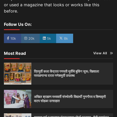
or used a magazine that looks or works like this
before.
Follow Us On:
10k
20k
5k
8k
Most Read
View All
त्रिमुर्ती कला केंद्रात गणपती मूर्तींचे बुकिंग सुरू; खिशाला
परवडणाऱ्या दरात गणेशमूर्ती उपलब्ध
अखिल ब्राह्मण मध्यवर्ती संस्थेतर्फे विद्यार्थी गुणगौरव व शिष्यवृत्ती
वाटप सोहळा उत्साहात