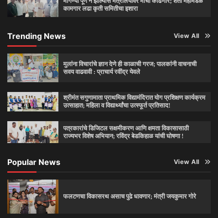
मागण्या पूर्ण न झाल्यास मंत्रालयावर मोर्चा काढणार; शेती महामंडळ
कामगार लढा कृती समितीचा इशारा
Trending News
View All
मुलांना विचारांचे ज्ञान देणे ही काळाची गरज; पालकांनी वाचनाची
सवय वाढवावी : प्राचार्य रवींद्र येवले
श्रीमंत सगुणामाता प्राथमिक विद्यामंदिरात योग प्रशिक्षण कार्यक्रम
उत्साहात; महिला व विद्यार्थ्यांचा उत्स्फूर्त प्रतिसाद!
पत्रकारांचे डिजिटल सक्षमीकरण आणि क्षमता विकासासाठी
राज्यभर विशेष अभियान; रविंद्र बेडकिहाळ यांची घोषणा !
Popular News
View All
फलटणचा विकासरथ असाच पुढे धावणार; मंत्री जयकुमार गोरे