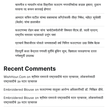
चायनीज व नायलॉन मांजा विक्रीवर फलटण नगरपरिषदेचा कडक इशारा; दुकान
परवाना रद्द करून कारवाई होणार!
आमदार सचिन पाटील यांच्या वक्तव्याचा काँग्रेसतर्फे तीव्र निषेध; महेंद्र सूर्यवंशी
(बेडके) यांचा हल्लाबोल
फलटणच्या रोहन बाबर यांना ‘बायोटेक्नॉलॉजी’ विषयात पीएच.डी. पदवी प्रदान;
राष्ट्रीय स्तरावर पटकावले उत्तुंग यश!
प्राचार्य शिवाजीराव भोसले जन्मशताब्दी वर्षा निमित्त फलटणला उद्या विशेष बैठक
त्रिमुर्ती कला केंद्रात गणपती मूर्तींचे बुकिंग सुरू; खिशाला परवडणाऱ्या दरात
गणेशमूर्ती उपलब्ध
Recent Comments
WishHour.Com
on
श्रीमंत रामराजे राष्ट्रवादीचे स्टार प्रचारक; लोकसभेसाठी
राष्ट्रवादीचे ३७ स्टार प्रचारक
Embroidered Blouse
on
फलटणच्या तालुका आरोग्य अधिकारीपदी डॉ. निखिल डीघे.
Embroidered Blouse
on
श्रीमंत रामराजे राष्ट्रवादीचे स्टार प्रचारक; लोकसभेसाठी
राष्ट्रवादीचे ३७ स्टार प्रचारक