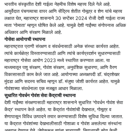
भारतीय संस्कृतीत देशी गाईला नेहमीच विशेष महत्त्व दिले गेले आहे.
आयुर्वेदात पंचगव्याचा वापर आणि सेंद्रिय शेतीत गोमूत्र व शेण यांचे महत्त्व
लक्षात घेत, महाराष्ट्र शासनाने 30 सप्टेंबर 2024 रोजी देशी गाईला राज्य
माता ‘गोमाता’ म्हणून घोषित केले आहे. यामुळे देशी गाईंच्या संगोपनास अधिक
अधिकार आणि संरक्षण मिळाले आहे.
गोसेवा आयोगाची स्थापना
महाराष्ट्रात प्राणी संरक्षण व संवर्धनासाठी अनेक संस्था कार्यरत आहेत.
त्यांचे कार्यक्षेत्र विस्तारण्यासाठी आणि त्यांचे कार्यप्रदर्शन सुधारण्यासाठी
महाराष्ट्र गोसेवा आयोग 2023 मध्ये स्थापित करण्यात आला. या
माध्यमातून पशु संरक्षण, गोवंश संरक्षण, अनुवंशिक सुधारणा, आणि वैरण
विकासासाठी काम केले जात आहे. आयोगाच्या अध्यक्षपदी डॉ. चंद्रशेखर
मुंदडा आणि सदस्य सचिव म्हणून डॉ. मंजुषा जोशी कार्यरत आहेत. यामुळे
गोवंशाच्या संवर्धनाला एक मजबूत आधार मिळाला.
सुधारित गोवर्धन गोवंश सेवा केंद्राची स्थापना
देशी गाईंच्या संरक्षणासाठी महाराष्ट्र शासनाने सुधारित ‘गोवर्धन गोवंश सेवा
केंद्र’ स्थापन केले आहेत. या केंद्रांत गोवंशांची देखभाल, गोमूत्र व
शेणापासून विविध उत्पादने तयार करण्यासाठी विशेष सुविधा दिल्या जातात.
या केंद्रात गोवंशांच्या देखभालीसाठी गोशाळा व गोवंश असलेल्या संस्थांना
अनुदान देण्यात येते, जेणेकरून त्यांना चारापाणी, निवाऱ्याची सोय केली