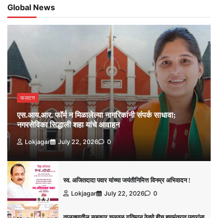
Global News
फलटण
एस.आय.आर. फॉर्म न मिळालेल्या नागरिकांनी संपर्क साधावा;
नगरसेविका सिद्धाली शहा यांचे आवाहन
Lokjagar
July 22, 2026
0
स्व. अजितदादा पवार यांच्या जयंतीनिमित्त विनम्र अभिवादन !
Lokjagar
July 22, 2026
0
तालुक्यातील सहकार चळवळ गतिमान ठेवणे हीच हणमंतराव पवारांना