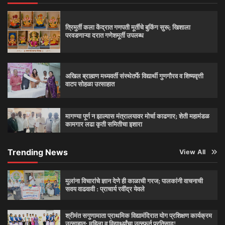
त्रिमुर्ती कला केंद्रात गणपती मूर्तींचे बुकिंग सुरू; खिशाला
परवडणाऱ्या दरात गणेशमूर्ती उपलब्ध
अखिल ब्राह्मण मध्यवर्ती संस्थेतर्फे विद्यार्थी गुणगौरव व शिष्यवृत्ती
वाटप सोहळा उत्साहात
मागण्या पूर्ण न झाल्यास मंत्रालयावर मोर्चा काढणार; शेती महामंडळ
कामगार लढा कृती समितीचा इशारा
Trending News
View All
मुलांना विचारांचे ज्ञान देणे ही काळाची गरज; पालकांनी वाचनाची
सवय वाढवावी : प्राचार्य रवींद्र येवले
श्रीमंत सगुणामाता प्राथमिक विद्यामंदिरात योग प्रशिक्षण कार्यक्रम
उत्साहात; महिला व विद्यार्थ्यांचा उत्स्फूर्त प्रतिसाद!