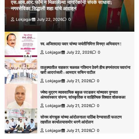
एस.आय.आर. फॉर्म न मिळालेल्या नागरिकांनी संपर्क साधावा;
नगरसेविका सिद्धाली शहा यांचे आवाहन
Lokjagar
July 22, 2026
0
स्व. अजितदादा पवार यांच्या जयंतीनिमित्त विनम्र अभिवादन !
Lokjagar
July 22, 2026
0
तालुक्यातील सहकार चळवळ गतिमान ठेवणे हीच हणमंतराव पवारांना
खरी आदरांजली : आमदार सचिन पाटील
Lokjagar
July 21, 2026
0
ज्येष्ठ मुद्रण व्यावसायिक बकुळ पराडकर यांच्यावर पुण्यात
अंत्यसंस्कार संपन्न; सांस्कृतिक व साहित्यिक विश्‍वात शोककळा
Lokjagar
July 21, 2026
0
सोनम वांगचुक यांच्या आंदोलनाला पाठिंबा देण्यासाठी फलटण
तहसील कार्यालयासमोर धरणे आंदोलन
Lokjagar
July 21, 2026
0