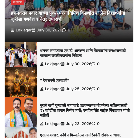
फलटण
हणमंतराव पवार यांच्या पुण्यस्मरणानिमित्त विडणीत शालेय विद्यार्थ्यांना
क्रीडा गणवेश व नेत्र तपासणी
Lokjagar
July 30, 2026
0
धनगर समाजाला एस.टी. आरक्षण आणि मेंढपाळांना संरक्षणासाठी
फलटण तहसीलदारांना निवेदन!
Lokjagar
July 30, 2026
0
” देवशयनी एकादशी”
Lokjagar
July 25, 2026
0
पुराचे पाणी दुष्काळी भागाकडे वळवण्याच्या योजनेच्या सर्वेक्षणासाठी
२४ कोटींचा शासन निर्णय जारी; रणजितसिंह नाईक निंबाळकर यांची
माहिती
Lokjagar
July 23, 2026
0
एस.आय.आर. फॉर्म न मिळालेल्या नागरिकांनी संपर्क साधावा;