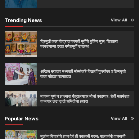
Trending News
View All
त्रिमुर्ती कला केंद्रात गणपती मूर्तींचे बुकिंग सुरू; खिशाला
परवडणाऱ्या दरात गणेशमूर्ती उपलब्ध
अखिल ब्राह्मण मध्यवर्ती संस्थेतर्फे विद्यार्थी गुणगौरव व शिष्यवृत्ती
वाटप सोहळा उत्साहात
मागण्या पूर्ण न झाल्यास मंत्रालयावर मोर्चा काढणार; शेती महामंडळ
कामगार लढा कृती समितीचा इशारा
Popular News
View All
मुलांना विचारांचे ज्ञान देणे ही काळाची गरज; पालकांनी वाचनाची