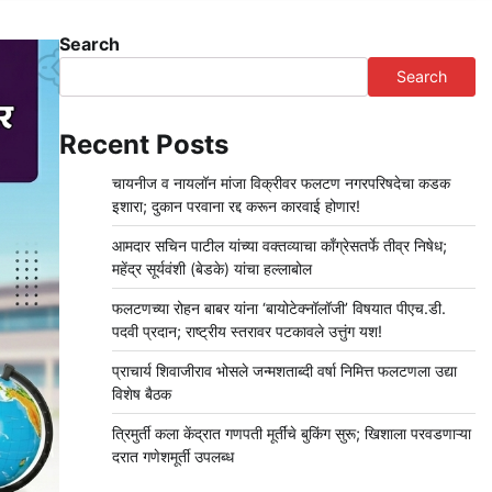
Search
Search
Recent Posts
चायनीज व नायलॉन मांजा विक्रीवर फलटण नगरपरिषदेचा कडक
इशारा; दुकान परवाना रद्द करून कारवाई होणार!
आमदार सचिन पाटील यांच्या वक्तव्याचा काँग्रेसतर्फे तीव्र निषेध;
महेंद्र सूर्यवंशी (बेडके) यांचा हल्लाबोल
फलटणच्या रोहन बाबर यांना ‘बायोटेक्नॉलॉजी’ विषयात पीएच.डी.
पदवी प्रदान; राष्ट्रीय स्तरावर पटकावले उत्तुंग यश!
प्राचार्य शिवाजीराव भोसले जन्मशताब्दी वर्षा निमित्त फलटणला उद्या
विशेष बैठक
त्रिमुर्ती कला केंद्रात गणपती मूर्तींचे बुकिंग सुरू; खिशाला परवडणाऱ्या
दरात गणेशमूर्ती उपलब्ध