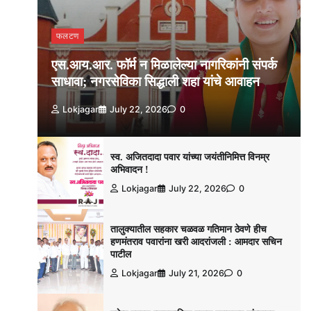
फलटण
एस.आय.आर. फॉर्म न मिळालेल्या नागरिकांनी संपर्क
साधावा; नगरसेविका सिद्धाली शहा यांचे आवाहन
Lokjagar
July 22, 2026
0
स्व. अजितदादा पवार यांच्या जयंतीनिमित्त विनम्र
अभिवादन !
Lokjagar
July 22, 2026
0
तालुक्यातील सहकार चळवळ गतिमान ठेवणे हीच
हणमंतराव पवारांना खरी आदरांजली : आमदार सचिन
पाटील
Lokjagar
July 21, 2026
0