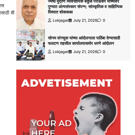
ज्येष्ठ मुद्रण व्यावसायिक बकुळ पराडकर यांच्यावर
वास
पुण्यात अंत्यसंस्कार संपन्न; सांस्कृतिक व साहित्यिक
सासाठी मी
विश्‍वात शोककळा
Lokjagar
July 21, 2026
0
सोनम वांगचुक यांच्या आंदोलनाला पाठिंबा देण्यासाठी
फलटण तहसील कार्यालयासमोर धरणे आंदोलन
Lokjagar
July 21, 2026
0