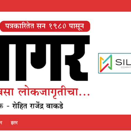
पर
इतर