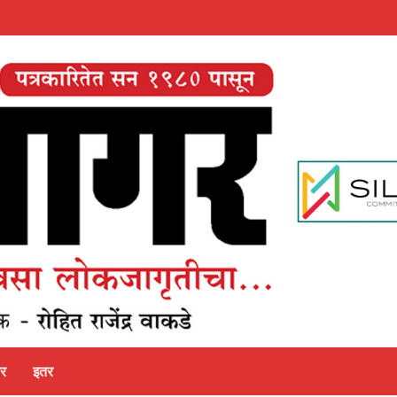
पर
इतर