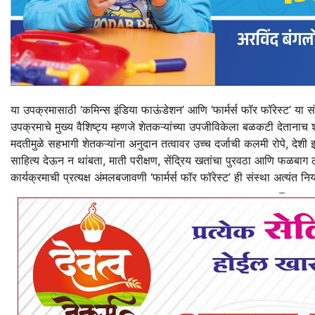
या उपक्रमासाठी ‘कमिन्स इंडिया फाऊंडेशन’ आणि ‘फार्मर्स फॉर फॉरेस्ट’ या संस्
उपक्रमाचे मुख्य वैशिष्ट्य म्हणजे शेतकऱ्यांच्या उपजीविकेला बळकटी देतानाच
मदतीमुळे सहभागी शेतकऱ्यांना अनुदान तत्वावर उच्च दर्जाची कलमी रोपे, द
साहित्य देऊन न थांबता, माती परीक्षण, सेंद्रिय खतांचा पुरवठा आणि फळबाग ला
कार्यक्रमाची प्रत्यक्ष अंमलबजावणी ‘फार्मर्स फॉर फॉरेस्ट’ ही संस्था अत्यंत न