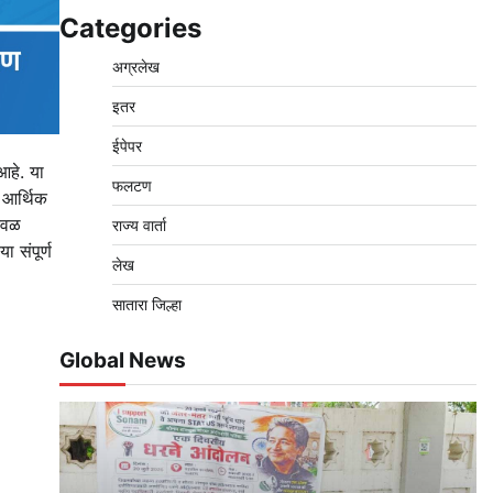
Categories
अग्रलेख
इतर
ईपेपर
आहे. या
फलटण
ा आर्थिक
ेवळ
राज्य वार्ता
 संपूर्ण
लेख
सातारा जिल्हा
Global News