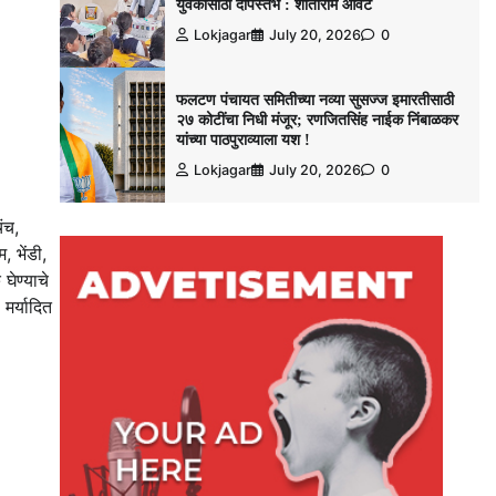
युवकांसाठी दीपस्तंभ : शांताराम आवटे
Lokjagar
July 20, 2026
0
फलटण पंचायत समितीच्या नव्या सुसज्ज इमारतीसाठी
२७ कोटींचा निधी मंजूर; रणजितसिंह नाईक निंबाळकर
यांच्या पाठपुराव्याला यश !
Lokjagar
July 20, 2026
0
ंच,
, भेंडी,
घेण्याचे
 मर्यादित