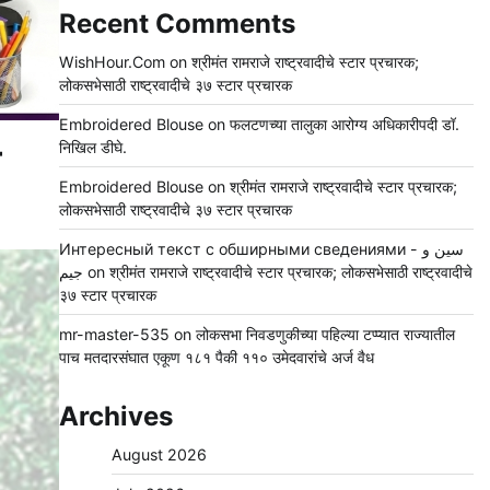
Recent Comments
WishHour.Com
on
श्रीमंत रामराजे राष्ट्रवादीचे स्टार प्रचारक;
लोकसभेसाठी राष्ट्रवादीचे ३७ स्टार प्रचारक
Embroidered Blouse
on
फलटणच्या तालुका आरोग्य अधिकारीपदी डॉ.
निखिल डीघे.
Embroidered Blouse
on
श्रीमंत रामराजे राष्ट्रवादीचे स्टार प्रचारक;
लोकसभेसाठी राष्ट्रवादीचे ३७ स्टार प्रचारक
Интересный текст с обширными сведениями - سين و
جيم
on
श्रीमंत रामराजे राष्ट्रवादीचे स्टार प्रचारक; लोकसभेसाठी राष्ट्रवादीचे
३७ स्टार प्रचारक
mr-master-535
on
लोकसभा निवडणुकीच्या पहिल्या टप्प्यात राज्यातील
पाच मतदारसंघात एकूण १८१ पैकी ११० उमेदवारांचे अर्ज वैध
Archives
August 2026