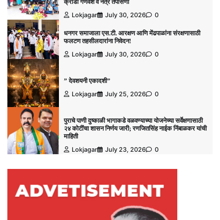
क्रीडा गणवेश व नेत्र तपासणी
Lokjagar
July 30, 2026
0
धनगर समाजाला एस.टी. आरक्षण आणि मेंढपाळांना संरक्षणासाठी
फलटण तहसीलदारांना निवेदन!
Lokjagar
July 30, 2026
0
” देवशयनी एकादशी”
Lokjagar
July 25, 2026
0
पुराचे पाणी दुष्काळी भागाकडे वळवण्याच्या योजनेच्या सर्वेक्षणासाठी
२४ कोटींचा शासन निर्णय जारी; रणजितसिंह नाईक निंबाळकर यांची
माहिती
Lokjagar
July 23, 2026
0