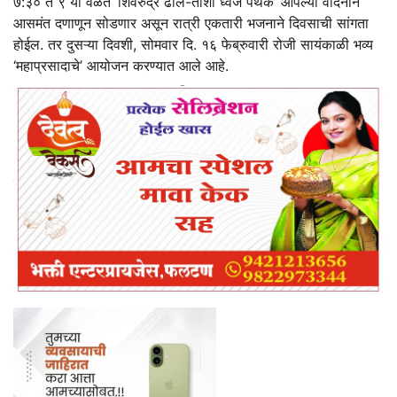
७:३० ते ९ या वेळेत ‘शिवरुद्र ढोल-ताशा ध्वज पथक’ आपल्या वादनाने
आसमंत दणाणून सोडणार असून रात्री एकतारी भजनाने दिवसाची सांगता
होईल. तर दुसऱ्या दिवशी, सोमवार दि. १६ फेब्रुवारी रोजी सायंकाळी भव्य
‘महाप्रसादाचे’ आयोजन करण्यात आले आहे.