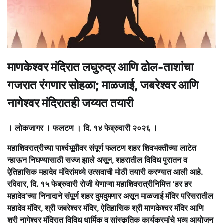
माणकेश्वर मंदिरात लघुरुद्र आणि ढोल-ताशांचा
गजरात रंगणार सोहळा; माळजाई, जबरेश्वर आणि
नागेश्वर मंदिरातही जय्यत तयारी
। लोकजागर । फलटण । दि. १४ फेब्रुवारी २०२६ ।
महाशिवरात्रीच्या पार्श्वभूमीवर संपूर्ण फलटण शहर शिवभक्तीच्या लाटेत
न्हाऊन निघण्यासाठी सज्ज झाले असून, शहरातील विविध पुरातन व
ऐतिहासिक महादेव मंदिरांमध्ये उत्सवाची मोठी तयारी करण्यात आली आहे.
रविवार, दि. १५ फेब्रुवारी रोजी येणाऱ्या महाशिवरात्रीनिमित्त ‘हर हर
महादेव’च्या निनादाने संपूर्ण शहर दुमदुमणार असून माळजाई मंदिर परिसरातील
महादेव मंदिर, श्री जबरेश्वर मंदिर, ऐतिहासिक श्री माणकेश्वर मंदिर आणि
श्री नागेश्वर मंदिरात विविध धार्मिक व सांस्कृतिक कार्यक्रमांचे भव्य आयोजन