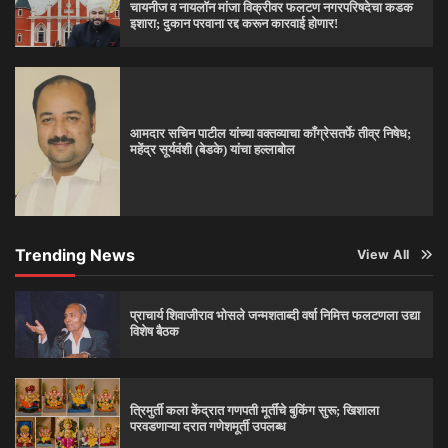
चायनीज व नायलॉन मांजा विक्रीवर फलटण नगरपरिषदेचा कडक
इशारा; दुकान परवाना रद्द करून कारवाई होणार!
आमदार सचिन पाटील यांच्या वक्तव्याचा काँग्रेसतर्फे तीव्र निषेध;
महेंद्र सूर्यवंशी (बेडके) यांचा हल्लाबोल
Trending News
View All
प्राचार्य शिवाजीराव भोसले जन्मशताब्दी वर्षा निमित्त फलटणला उद्या
विशेष बैठक
त्रिमुर्ती कला केंद्रात गणपती मूर्तींचे बुकिंग सुरू; खिशाला
परवडणाऱ्या दरात गणेशमूर्ती उपलब्ध