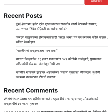
Search
Recent Posts
मुंबई-हैदराबाद बुलेट ट्रेन प्रकल्पावरून राजकीय संघर्ष पेटण्याची शक्यता;
फलटणच्या ‘शिंदेवाडी’ऐवजी बारामतीचा पर्याय?
फलटण तालुक्याच्या हरितक्रांतीसाठी ‘अटल आनंद घन वन प्रकल्प’ पहिले पाऊल :
रवींद्र बेडकीहाळ
“भारतीयांनो राष्ट्रध्वजाचा मान राखा”
सातारा जिल्ह्यातील १९ हजार शेतकऱ्यांना १४२ कोटींची कर्जमुक्ती; पुण्यश्लोक
अहिल्यादेवी होळकर योजनेतून निधी जमा
चायनीज मांजामुळे झाडावर अडकलेल्या ‘गव्हाणी घुबडाला’ जीवनदान; मुधोजी
क्लबच्या बास्केटबॉल टीमची तत्परता!
Recent Comments
WishHour.Com
on
श्रीमंत रामराजे राष्ट्रवादीचे स्टार प्रचारक; लोकसभेसाठी
राष्ट्रवादीचे ३७ स्टार प्रचारक