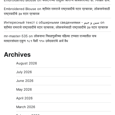
Embroidered Blouse
on
फलटणच्या तालुका आरोग्य अधिकारीपदी डॉ. निखिल डीघे.
Embroidered Blouse
on
श्रीमंत रामराजे राष्ट्रवादीचे स्टार प्रचारक; लोकसभेसाठी
राष्ट्रवादीचे ३७ स्टार प्रचारक
Интересный текст с обширными сведениями - سين و جيم
on
श्रीमंत रामराजे राष्ट्रवादीचे स्टार प्रचारक; लोकसभेसाठी राष्ट्रवादीचे ३७ स्टार प्रचारक
mr-master-535
on
लोकसभा निवडणुकीच्या पहिल्या टप्प्यात राज्यातील पाच
मतदारसंघात एकूण १८१ पैकी ११० उमेदवारांचे अर्ज वैध
Archives
August 2026
July 2026
June 2026
May 2026
April 2026
March 2026