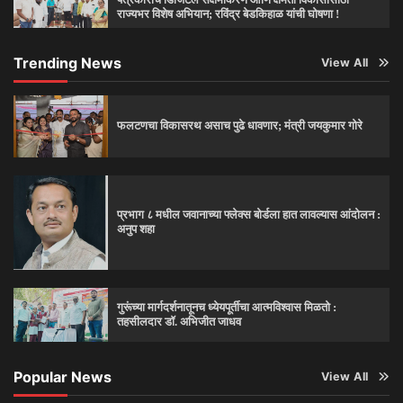
राज्यभर विशेष अभियान; रविंद्र बेडकिहाळ यांची घोषणा !
Trending News
View All
फलटणचा विकासरथ असाच पुढे धावणार; मंत्री जयकुमार गोरे
प्रभाग ८ मधील जवानाच्या फ्लेक्स बोर्डला हात लावल्यास आंदोलन :
अनुप शहा
गुरूंच्या मार्गदर्शनातूनच ध्येयपूर्तीचा आत्मविश्‍वास मिळतो :
तहसीलदार डॉ. अभिजीत जाधव
Popular News
View All