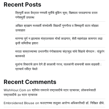
Recent Posts
त्रिमुर्ती कला केंद्रात गणपती मूर्तींचे बुकिंग सुरू; खिशाला परवडणाऱ्या दरात
गणेशमूर्ती उपलब्ध
अखिल ब्राह्मण मध्यवर्ती संस्थेतर्फे विद्यार्थी गुणगौरव व शिष्यवृत्ती वाटप सोहळा
उत्साहात
मागण्या पूर्ण न झाल्यास मंत्रालयावर मोर्चा काढणार; शेती महामंडळ कामगार लढा
कृती समितीचा इशारा
मराठा साम्राज्याच्या उभारणीत गंगोबातात्या चंद्रचूड यांचे सिंहाचे योगदान : पांडुरंग
बलकवडे
मुलांना विचारांचे ज्ञान देणे ही काळाची गरज; पालकांनी वाचनाची सवय वाढवावी :
प्राचार्य रवींद्र येवले
Recent Comments
WishHour.Com
on
श्रीमंत रामराजे राष्ट्रवादीचे स्टार प्रचारक; लोकसभेसाठी
राष्ट्रवादीचे ३७ स्टार प्रचारक
Embroidered Blouse
on
फलटणच्या तालुका आरोग्य अधिकारीपदी डॉ. निखिल डीघे.