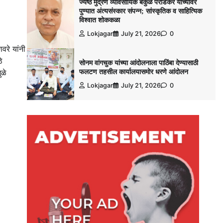
ज्येष्ठ मुद्रण व्यावसायिक बकुळ पराडकर यांच्यावर
पुण्यात अंत्यसंस्कार संपन्न; सांस्कृतिक व साहित्यिक
विश्‍वात शोककळा
Lokjagar
July 21, 2026
0
रे यांनी
े
सोनम वांगचुक यांच्या आंदोलनाला पाठिंबा देण्यासाठी
फलटण तहसील कार्यालयासमोर धरणे आंदोलन
ुळे
Lokjagar
July 21, 2026
0