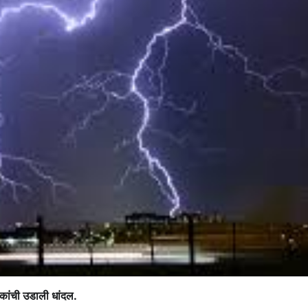
िकांची उडाली धांदल.