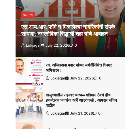
फलटण
एस.आय.आर. फॉर्म न मिळालेल्या नागरिकांनी संपर्क
साधावा; नगरसेविका सिद्धाली शहा यांचे आवाहन
Lokjagar
July 22, 2026
0
स्व. अजितदादा पवार यांच्या जयंतीनिमित्त विनम्र
अभिवादन !
Lokjagar
July 22, 2026
0
तालुक्यातील सहकार चळवळ गतिमान ठेवणे हीच
हणमंतराव पवारांना खरी आदरांजली : आमदार सचिन
पाटील
Lokjagar
July 21, 2026
0