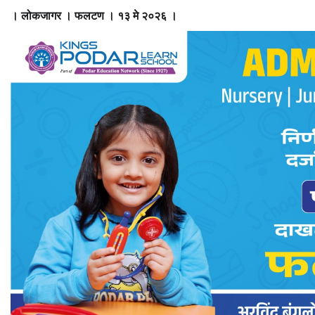
। लोकजागर । फलटण । १३ मे २०२६ ।