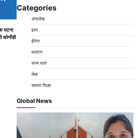
Categories
अग्रलेख
यक घटना
इतर
णी कोणीही
ईपेपर
फलटण
राज्य वार्ता
लेख
सातारा जिल्हा
Global News