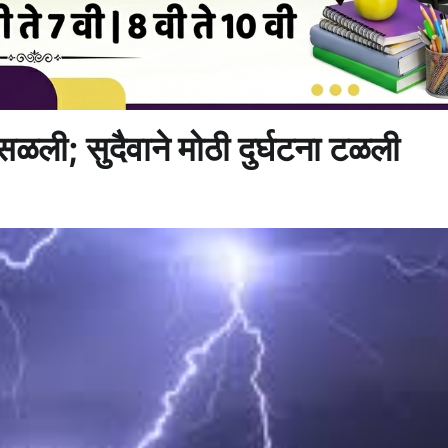
ली; सुदैवाने मोठी दुर्घटना टळली