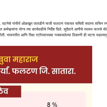
ी. घटनेचे गांभीर्य ओळखून तातडीने माजी फलटण पंचायत समिती सदस्य सचिन रणव
्‍यांना योग्य त्या कार्यवाहीचे निर्देश दिले. सुदैवाने आगीचे स्वरूप फारसे मोठ
ोती. भरवस्तीत आणि रिक्षा स्टॉपसारख्या गजबजलेल्या ठिकाणी ही घटना घडल्याम