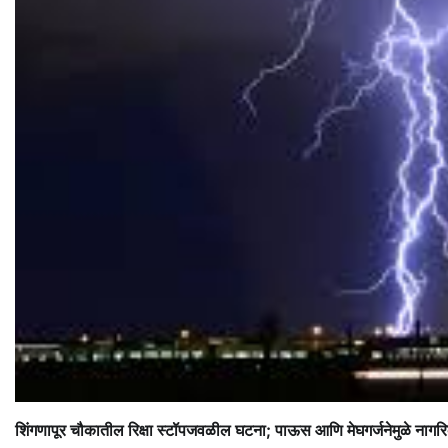
शिंगणापूर चौकातील रिक्षा स्टॉपजवळील घटना; पाऊस आणि मेघगर्जनेमुळे नागर