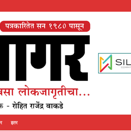
पर
इतर