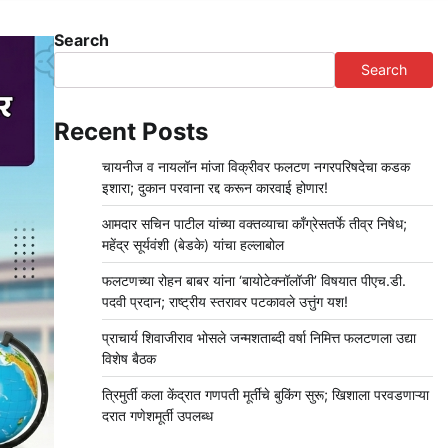
Search
Search
Recent Posts
चायनीज व नायलॉन मांजा विक्रीवर फलटण नगरपरिषदेचा कडक
इशारा; दुकान परवाना रद्द करून कारवाई होणार!
आमदार सचिन पाटील यांच्या वक्तव्याचा काँग्रेसतर्फे तीव्र निषेध;
महेंद्र सूर्यवंशी (बेडके) यांचा हल्लाबोल
फलटणच्या रोहन बाबर यांना ‘बायोटेक्नॉलॉजी’ विषयात पीएच.डी.
पदवी प्रदान; राष्ट्रीय स्तरावर पटकावले उत्तुंग यश!
प्राचार्य शिवाजीराव भोसले जन्मशताब्दी वर्षा निमित्त फलटणला उद्या
विशेष बैठक
त्रिमुर्ती कला केंद्रात गणपती मूर्तींचे बुकिंग सुरू; खिशाला परवडणाऱ्या
दरात गणेशमूर्ती उपलब्ध