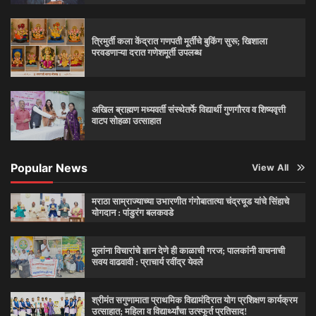
त्रिमुर्ती कला केंद्रात गणपती मूर्तींचे बुकिंग सुरू; खिशाला
परवडणाऱ्या दरात गणेशमूर्ती उपलब्ध
अखिल ब्राह्मण मध्यवर्ती संस्थेतर्फे विद्यार्थी गुणगौरव व शिष्यवृत्ती
वाटप सोहळा उत्साहात
Popular News
View All
मराठा साम्राज्याच्या उभारणीत गंगोबातात्या चंद्रचूड यांचे सिंहाचे
योगदान : पांडुरंग बलकवडे
मुलांना विचारांचे ज्ञान देणे ही काळाची गरज; पालकांनी वाचनाची
सवय वाढवावी : प्राचार्य रवींद्र येवले
श्रीमंत सगुणामाता प्राथमिक विद्यामंदिरात योग प्रशिक्षण कार्यक्रम
उत्साहात; महिला व विद्यार्थ्यांचा उत्स्फूर्त प्रतिसाद!