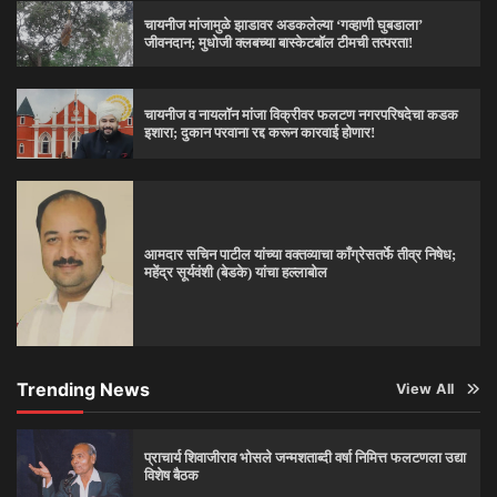
चायनीज मांजामुळे झाडावर अडकलेल्या ‘गव्हाणी घुबडाला’
जीवनदान; मुधोजी क्लबच्या बास्केटबॉल टीमची तत्परता!
चायनीज व नायलॉन मांजा विक्रीवर फलटण नगरपरिषदेचा कडक
इशारा; दुकान परवाना रद्द करून कारवाई होणार!
आमदार सचिन पाटील यांच्या वक्तव्याचा काँग्रेसतर्फे तीव्र निषेध;
महेंद्र सूर्यवंशी (बेडके) यांचा हल्लाबोल
Trending News
View All
प्राचार्य शिवाजीराव भोसले जन्मशताब्दी वर्षा निमित्त फलटणला उद्या
विशेष बैठक