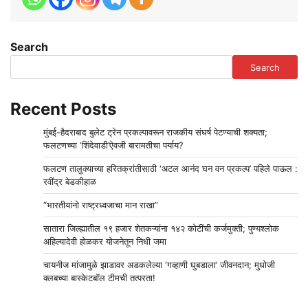
Search
Search
Recent Posts
मुंबई-हैदराबाद बुलेट ट्रेन प्रकल्पावरून राजकीय संघर्ष पेटण्याची शक्यता;
फलटणच्या ‘शिंदेवाडी’ऐवजी बारामतीचा पर्याय?
फलटण तालुक्याच्या हरितक्रांतीसाठी ‘अटल आनंद घन वन प्रकल्प’ पहिले पाऊल :
रवींद्र बेडकीहाळ
“भारतीयांनो राष्ट्रध्वजाचा मान राखा”
सातारा जिल्ह्यातील १९ हजार शेतकऱ्यांना १४२ कोटींची कर्जमुक्ती; पुण्यश्लोक
अहिल्यादेवी होळकर योजनेतून निधी जमा
चायनीज मांजामुळे झाडावर अडकलेल्या ‘गव्हाणी घुबडाला’ जीवनदान; मुधोजी
क्लबच्या बास्केटबॉल टीमची तत्परता!