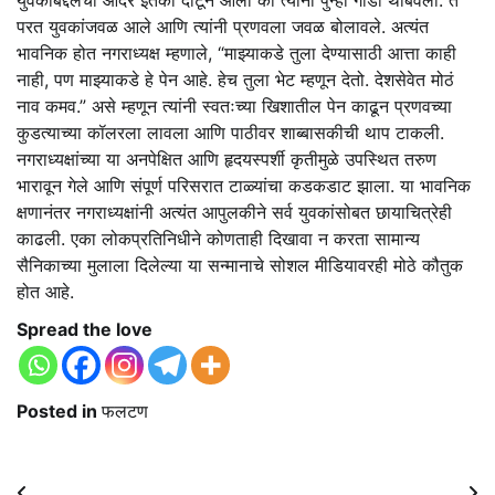
युवकाबद्दलचा आदर इतका दाटून आला की त्यांनी पुन्हा गाडी थांबवली. ते
परत युवकांजवळ आले आणि त्यांनी प्रणवला जवळ बोलावले. अत्यंत
भावनिक होत नगराध्यक्ष म्हणाले, “माझ्याकडे तुला देण्यासाठी आत्ता काही
नाही, पण माझ्याकडे हे पेन आहे. हेच तुला भेट म्हणून देतो. देशसेवेत मोठं
नाव कमव.” असे म्हणून त्यांनी स्वतःच्या खिशातील पेन काढून प्रणवच्या
कुडत्याच्या कॉलरला लावला आणि पाठीवर शाब्बासकीची थाप टाकली.
नगराध्यक्षांच्या या अनपेक्षित आणि हृदयस्पर्शी कृतीमुळे उपस्थित तरुण
भारावून गेले आणि संपूर्ण परिसरात टाळ्यांचा कडकडाट झाला. या भावनिक
क्षणानंतर नगराध्यक्षांनी अत्यंत आपुलकीने सर्व युवकांसोबत छायाचित्रेही
काढली. एका लोकप्रतिनिधीने कोणताही दिखावा न करता सामान्य
सैनिकाच्या मुलाला दिलेल्या या सन्मानाचे सोशल मीडियावरही मोठे कौतुक
होत आहे.
Spread the love
Posted in
फलटण