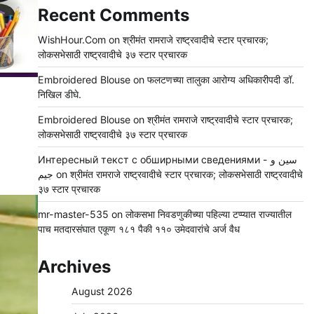
Recent Comments
WishHour.Com
on
श्रीमंत रामराजे राष्ट्रवादीचे स्टार प्रचारक;
लोकसभेसाठी राष्ट्रवादीचे ३७ स्टार प्रचारक
Embroidered Blouse
on
फलटणच्या तालुका आरोग्य अधिकारीपदी डॉ.
निखिल डीघे.
Embroidered Blouse
on
श्रीमंत रामराजे राष्ट्रवादीचे स्टार प्रचारक;
लोकसभेसाठी राष्ट्रवादीचे ३७ स्टार प्रचारक
Интересный текст с обширными сведениями - سين و
جيم
on
श्रीमंत रामराजे राष्ट्रवादीचे स्टार प्रचारक; लोकसभेसाठी राष्ट्रवादीचे
३७ स्टार प्रचारक
mr-master-535
on
लोकसभा निवडणुकीच्या पहिल्या टप्प्यात राज्यातील
पाच मतदारसंघात एकूण १८१ पैकी ११० उमेदवारांचे अर्ज वैध
Archives
August 2026