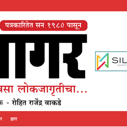
पर
इतर