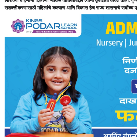
लाडक्या बहिणींनी दिलेल्या भक्कम पाठिंब्याबद्दल त्यांनी कृतज्ञता व्यक्त केली. प
सशक्तीकरणासाठी महिलांचे कल्याण आणि विकास हेच राज्य शासनाचे सर्वोच्च प्रा