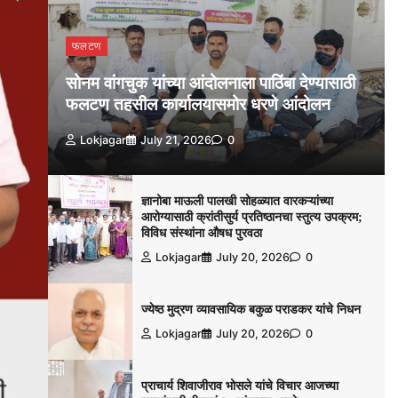
फलटण
सोनम वांगचुक यांच्या आंदोलनाला पाठिंबा देण्यासाठी
फलटण तहसील कार्यालयासमोर धरणे आंदोलन
Lokjagar
July 21, 2026
0
ज्ञानोबा माऊली पालखी सोहळ्यात वारकऱ्यांच्या
आरोग्यासाठी क्रांतीसुर्य प्रतिष्ठानचा स्तुत्य उपक्रम;
विविध संस्थांना औषध पुरवठा
Lokjagar
July 20, 2026
0
ज्येष्ठ मुद्रण व्यावसायिक बकुळ पराडकर यांचे निधन
Lokjagar
July 20, 2026
0
प्राचार्य शिवाजीराव भोसले यांचे विचार आजच्या