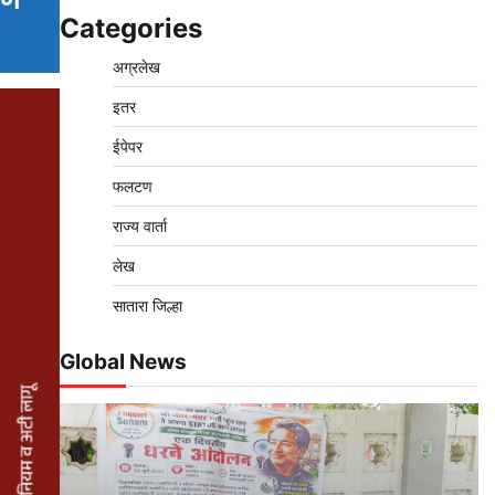
Categories
अग्रलेख
इतर
ईपेपर
फलटण
राज्य वार्ता
लेख
सातारा जिल्हा
Global News