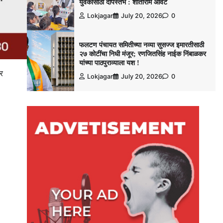
युवकांसाठी दीपस्तंभ : शांताराम आवटे
Lokjagar
July 20, 2026
0
फलटण पंचायत समितीच्या नव्या सुसज्ज इमारतीसाठी
२७ कोटींचा निधी मंजूर; रणजितसिंह नाईक निंबाळकर
यांच्या पाठपुराव्याला यश !
वर
Lokjagar
July 20, 2026
0