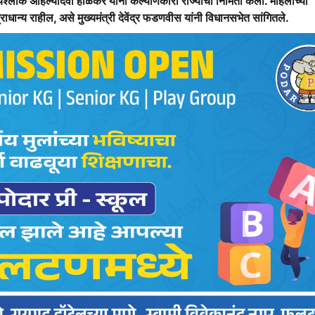
ुण्यश्लोक अहिल्यादेवी होळकर यांनी कल्याणकारी राज्याची निर्मिती केली. महिलांच्या
धान्य राहील, असे मुख्यमंत्री देवेंद्र फडणवीस यांनी विधानसभेत सांगितले.