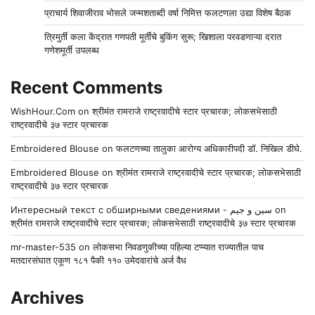
प्राचार्य शिवाजीराव भोसले जन्मशताब्दी वर्षा निमित्त फलटणला उद्या विशेष बैठक
त्रिमुर्ती कला केंद्रात गणपती मूर्तींचे बुकिंग सुरू; खिशाला परवडणाऱ्या दरात
गणेशमूर्ती उपलब्ध
Recent Comments
WishHour.Com
on
श्रीमंत रामराजे राष्ट्रवादीचे स्टार प्रचारक; लोकसभेसाठी
राष्ट्रवादीचे ३७ स्टार प्रचारक
Embroidered Blouse
on
फलटणच्या तालुका आरोग्य अधिकारीपदी डॉ. निखिल डीघे.
Embroidered Blouse
on
श्रीमंत रामराजे राष्ट्रवादीचे स्टार प्रचारक; लोकसभेसाठी
राष्ट्रवादीचे ३७ स्टार प्रचारक
Интересный текст с обширными сведениями - سين و جيم
on
श्रीमंत रामराजे राष्ट्रवादीचे स्टार प्रचारक; लोकसभेसाठी राष्ट्रवादीचे ३७ स्टार प्रचारक
mr-master-535
on
लोकसभा निवडणुकीच्या पहिल्या टप्प्यात राज्यातील पाच
मतदारसंघात एकूण १८१ पैकी ११० उमेदवारांचे अर्ज वैध
Archives