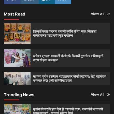
Most Read
View All
त्रिमुर्ती कला केंद्रात गणपती मूर्तींचे बुकिंग सुरू; खिशाला
परवडणाऱ्या दरात गणेशमूर्ती उपलब्ध
अखिल ब्राह्मण मध्यवर्ती संस्थेतर्फे विद्यार्थी गुणगौरव व शिष्यवृत्ती
वाटप सोहळा उत्साहात
मागण्या पूर्ण न झाल्यास मंत्रालयावर मोर्चा काढणार; शेती महामंडळ
कामगार लढा कृती समितीचा इशारा
Trending News
View All
मुलांना विचारांचे ज्ञान देणे ही काळाची गरज; पालकांनी वाचनाची
सवय वाढवावी : प्राचार्य रवींद्र येवले