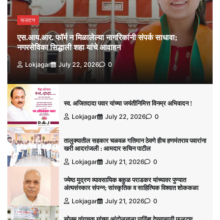
फलटण
एस.आय.आर. फॉर्म न मिळालेल्या नागरिकांनी संपर्क साधावा;
नगरसेविका सिद्धाली शहा यांचे आवाहन
Lokjagar
July 22, 2026
0
स्व. अजितदादा पवार यांच्या जयंतीनिमित्त विनम्र अभिवादन !
Lokjagar
July 22, 2026
0
तालुक्यातील सहकार चळवळ गतिमान ठेवणे हीच हणमंतराव पवारांना
खरी आदरांजली : आमदार सचिन पाटील
Lokjagar
July 21, 2026
0
ज्येष्ठ मुद्रण व्यावसायिक बकुळ पराडकर यांच्यावर पुण्यात
अंत्यसंस्कार संपन्न; सांस्कृतिक व साहित्यिक विश्‍वात शोककळा
Lokjagar
July 21, 2026
0
सोनम वांगचुक यांच्या आंदोलनाला पाठिंबा देण्यासाठी फलटण